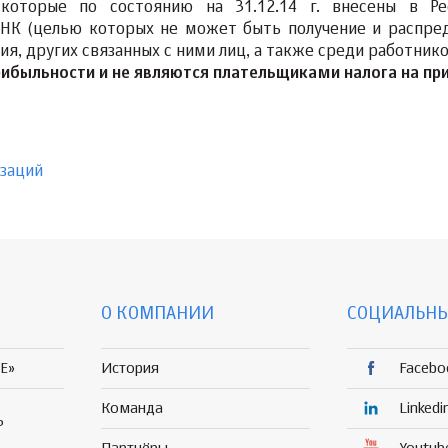
которые по состоянию на 31.12.14 г. внесены в Р
1 НК (целью которых не может быть получение и распре
я, других связанных с ними лиц, а также среди работнико
ибыльности и не являются плательщиками налога на пр
изаций
О КОМПАНИИ
СОЦИАЛЬНЫ
E»
История
Facebo
Команда
Linkedi
Р