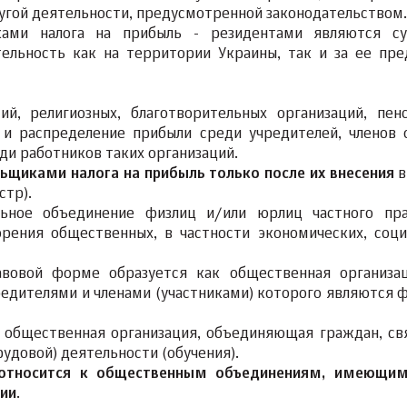
угой деятельности, предусмотренной законодательством.
иками налога на прибыль - резидентами являются с
ельность как на территории Украины, так и за ее пре
й, религиозных, благотворительных организаций, пен
и распределение прибыли среди учредителей, членов 
еди работников таких организаций.
льщиками налога на прибыль только после их внесения
в
стр).
ьное объединение физлиц и/или юрлиц частного пр
рения общественных, в частности экономических, соци
авовой форме образуется как общественная организа
едителями и членами (участниками) которого являются ф
 общественная организация, объединяющая граждан, св
удовой) деятельности (обучения).
относится к общественным объединениям, имеющим
ции
.