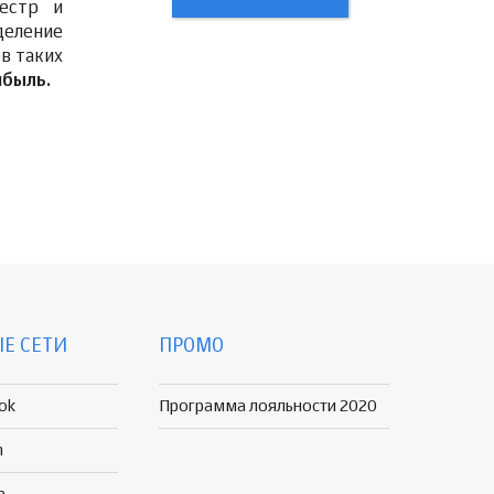
еестр и
деление
в таких
ибыль.
Е СЕТИ
ПРОМО
ok
Программа лояльности 2020
n