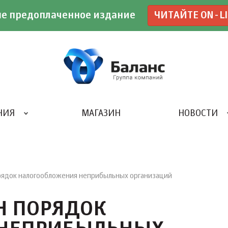
е предоплаченное издание
ЧИТАЙТЕ ON-L
НИЯ
МАГАЗИН
НОВОСТИ
ИВЕНТ- АГЕНТСТВО «UBE»
орядок налогообложения неприбыльных организаций
ЕН ПОРЯДОК