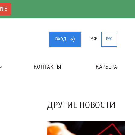
INE
ВХОД
УКР
РУС
КОНТАКТЫ
КАРЬЕРА
«ЛУЧШИЙ БУХГАЛТЕР УКРАИНЫ»
ДРУГИЕ НОВОСТИ