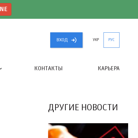
INE
ВХОД
УКР
РУС
КОНТАКТЫ
КАРЬЕРА
«ЛУЧШИЙ БУХГАЛТЕР УКРАИНЫ»
ДРУГИЕ НОВОСТИ