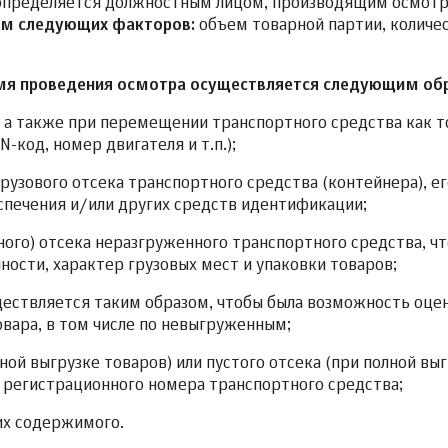
определяется должностным лицом, производящим осмотр
ом следующих факторов:
объем товарной партии, количес
емя проведения осмотра осуществляется следующим об
, а также при перемещении транспортного средства как т
-код, номер двигателя и т.п.);
рузового отсека транспортного средства (контейнера), ег
спечения и/или других средств идентификации;
ного) отсека неразгруженного транспортного средства, чт
ности, характер грузовых мест и упаковки товаров;
ществляется таким образом, чтобы была возможность оце
вара, в том числе по невыгруженным;
ной выгрузке товаров) или пустого отсека (при полной вы
о регистрационного номера транспортного средства;
их содержимого.