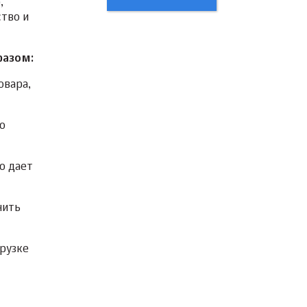
,
тво и
разом:
овара,
о
о дает
нить
грузке