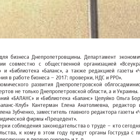
для бизнеса Днепропетровщины. Департамент экономи
ции совместно с общественной организацией «Всеукр
» и «Библиотека «Баланс», а также редакцией газеты «
я в работе бизнеса – 2017: проверки, НДС и РРО».
номического развития Днепропетровской облгосадмини
ертов не только Днепропетровской области, а и Украины.
ий «БАЛАНС» и «Библиотека «Баланс» Целуйко Ольга Бор
ланс-Клуб» Кантерман Елена Анатолиевна, редактор 
лена Зубченко, заместитель главного редактора газеты «
юридической фирмы «Прецедент».
рки соблюдения законодательства о труде – кто сегодн
ьства, к кому в этом году придут органы Гоструда с п