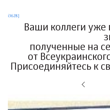
i3628]
Ваши коллеги уже
з
полученные на с
от Всеукраинского
Присоединяйтесь к с