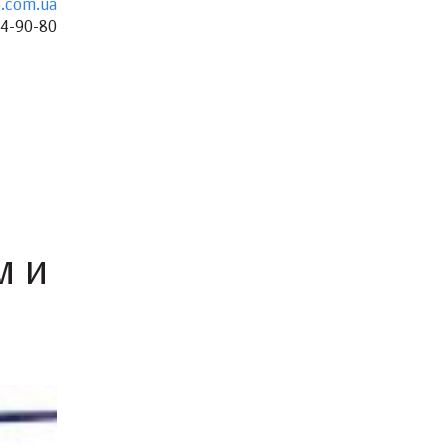
.com.ua
34-90-80
м и