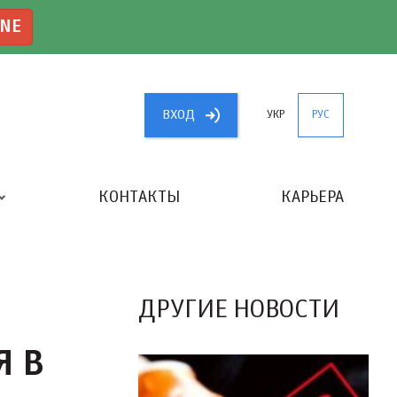
INE
ВХОД
УКР
РУС
КОНТАКТЫ
КАРЬЕРА
«ЛУЧШИЙ БУХГАЛТЕР УКРАИНЫ»
ДРУГИЕ НОВОСТИ
Я В