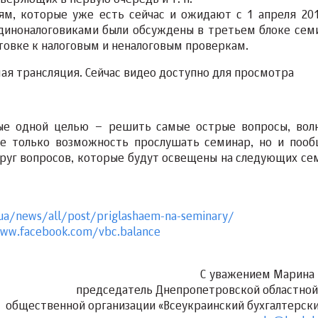
веряющих в первую очередь и т. п.
м, которые уже есть сейчас и ожидают с 1 апреля 201
иноналоговиками были обсуждены в третьем блоке семи
овке к налоговым и неналоговым проверкам.
ая трансляция. Сейчас видео доступно для просмотра
ные одной целью – решить самые острые вопросы, во
 не только возможность прослушать семинар, но и пооб
 круг вопросов, которые будут освещены на следующих се
/ua/news/all/post/priglashaem-na-seminary/
www.facebook.com/vbc.balance
С уважением Марина 
председатель Днепропетровской областной
общественной организации «Всеукраинский бухгалтерски