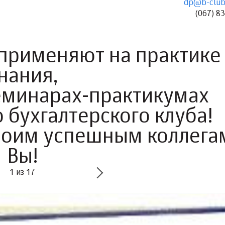
dp@b-club
(067) 8
 применяют на практике
нания,
еминарах-практикумах
 бухгалтерского клуба!
воим успешным коллега
Вы!
1
из
17