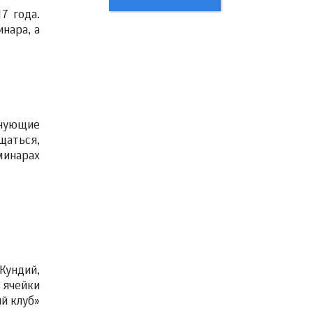
7 года.
нара, а
лнующие
щаться,
минарах
Кундий,
 ячейки
й клуб»