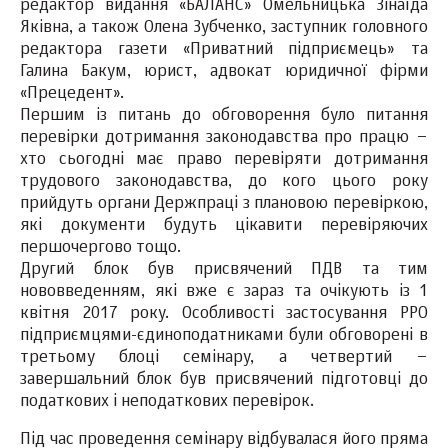
редактор видання «БАЛАНС» Омельницька Зінаїда
Яківна, а також Олена Зубченко, заступник головного
редактора газети «Приватний підприємець» та
Галина Бакум, юрист, адвокат юридичної фірми
«Прецедент».
Першим із питань до обговорення було питання
перевірки дотримання законодавства про працю –
хто сьогодні має право перевіряти дотримання
трудового законодавства, до кого цього року
прийдуть органи Держпраці з плановою перевіркою,
які документи будуть цікавити перевіряючих
першочергово тощо.
Другий блок був присвячений ПДВ та тим
нововведенням, які вже є зараз та очікують із 1
квітня 2017 року. Особливості застосування РРО
підприємцями-єдиноподатниками були обговорені в
третьому блоці семінару, а четвертий –
завершальний блок був присвячений підготовці до
податкових і неподаткових перевірок.
Під час проведення семінару відбувалася його пряма