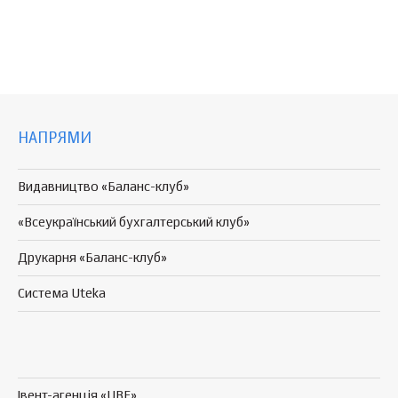
НАПРЯМИ
Видавництво «Баланс-клуб»
«Всеукраїнський бухгалтерський клуб»
Друкарня «Баланс-клуб»
Система Uteka
Івент-агенція «UBE»