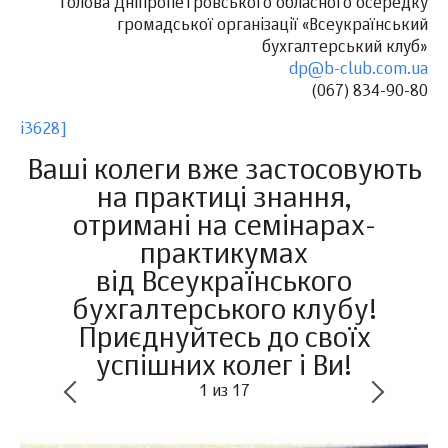
голова Дніпропетровського обласного осередку
громадської організації «Всеукраїнський
бухгалтерський клуб»
dp@b-club.com.ua
(067) 834-90-80
i3628]
Ваші колеги вже застосовують
на практиці знання,
отримані на семінарах-
практикумах
від Всеукраїнського
бухгалтерського клубу!
Приєднуйтесь до своїх
успішних колег і Ви!
1
из
17