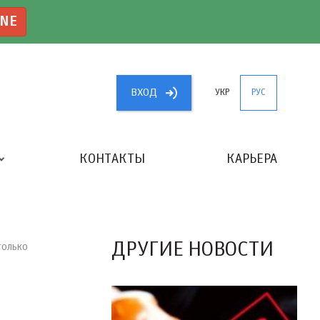
INE
ВХОД
УКР
РУС
КОНТАКТЫ
КАРЬЕРА
«ЛУЧШИЙ БУХГАЛТЕР УКРАИНЫ»
ДРУГИЕ НОВОСТИ
только