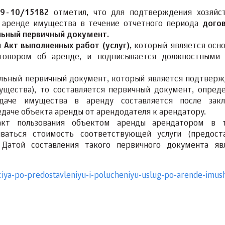
09-10/15182
отметил, что для подтверждения хозяйс
о аренде имущества в течение отчетного периода
дого
ьный первичный документ.
я
Акт выполненных работ (услуг),
который является осн
оговором об аренде, и подписывается должностными
дельный первичный документ, который является подтвер
ущества), то составляется первичный документ, опред
даче имущества в аренду составляется после закл
даче объекта аренды от арендодателя к арендатору.
кт пользования объектом аренды арендатором в т
ваться стоимость соответствующей услуги (предост
Датой составления такого первичного документа яв
ciya-po-predostavleniyu-i-polucheniyu-uslug-po-arende-imus