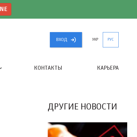
INE
ВХОД
УКР
РУС
КОНТАКТЫ
КАРЬЕРА
«ЛУЧШИЙ БУХГАЛТЕР УКРАИНЫ»
ДРУГИЕ НОВОСТИ