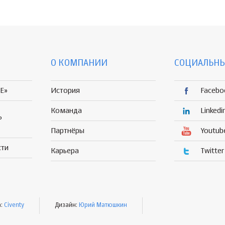
О КОМПАНИИ
СОЦИАЛЬНЫ
E»
История
Facebo
Команда
Linkedi
Р
Партнёры
Youtub
сти
Карьера
Twitter
а:
Civenty
Дизайн:
Юрий Матюшкин