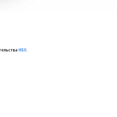
тельства
НБУ
.