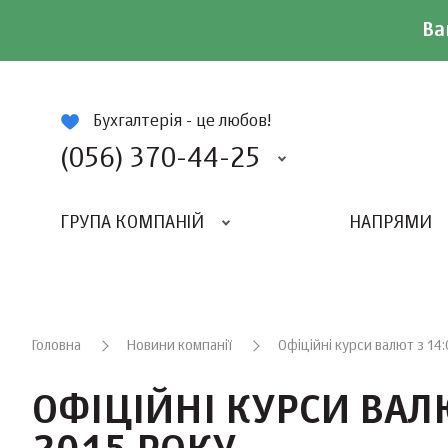
Ва
ій
Бухгалтерія - це любов!
(056) 370-44-25
ГРУПА КОМПАНІЙ
НАПРЯМИ
ВИДАВНИЦТВО «БАЛАНС-КЛУБУ»
«ВСЕУКРАЇНСЬКИЙ БУХГАЛТЕРСКИЙ КЛУБ»
Головна
Новини компанії
Офіційні курси валют з 14
ОФІЦІЙНІ КУРСИ ВАЛЮ