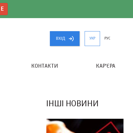
NE
ВХIД
УКР
РУС
КОНТАКТИ
КАР'ЄРА
«КРАЩИЙ БУХГАЛТЕР УКРАЇНИ»
ІНШІ НОВИНИ