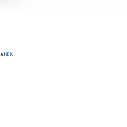
ва
НБУ
.