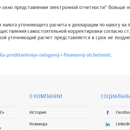
 окно представления электронной отчетности” больше н
 налога уточняющего расчета к декларации по налогу на 
уществления самостоятельной корректировки согласно ст.
кой уточняющий расчет представляется в срок не поздне
a-predstavleniya-nalogovoj-i-finansovoj-otchetnosti
.
О КОМПАНИИ
СОЦИАЛЬНЫ
E»
История
Facebo
Команда
Linkedi
Р