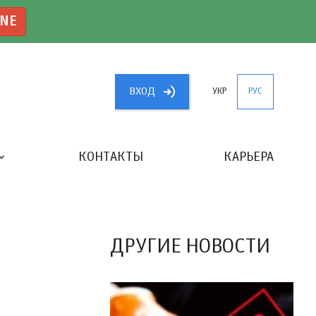
INE
ВХОД
УКР
РУС
КОНТАКТЫ
КАРЬЕРА
«ЛУЧШИЙ БУХГАЛТЕР УКРАИНЫ»
ДРУГИЕ НОВОСТИ