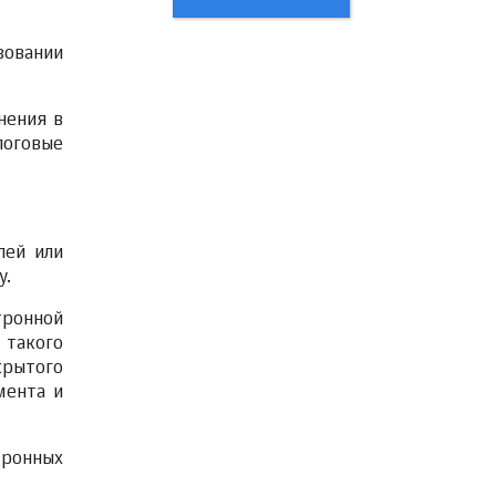
зовании
нения в
логовые
лей или
у.
тронной
 такого
крытого
мента и
тронных