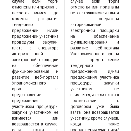
случае если торги
случае если торги
отменены или признаны
отменены или признаны
несостоявшимися до
не состоявшимися плата
момента раскрытия
с оператора
тендерных
авторизованной
предложений и/или
электронной площадки
предложений участника
на обеспечение
процедуры закупки,
функционирования и
плата с оператора
развитие веб-портала
авторизованной
Уполномоченного органа
электронной площадки
за представление
на обеспечение
тендерного
функционирования и
предложения и/или
развитие веб-портала
предложения участника
Уполномоченного
процедуры закупки
органа за
участником не
представление
взимается, а если плата в
предложения
соответствии с
участником процедуры
договором уже была
закупки участником не
взята, она возвращается
взимается или
участнику, кроме случаев,
возвращается в случае,
когда такие
если плата в
предложения участника/