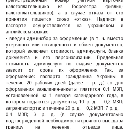
(регистрационный номер учетной карточки
налогоплательщика из Госреестра физлиц-
налогоплательщиков), а в случае отказа от его
принятия пишется слово «отказ». Надписи в
паспорте осуществляются на украинском и
английском языках;
·
введен админсбор
за оформление (в т. ч. вместо
утерянных или похищенных) и обмен документов,
который включает стоимость админуслуги, бланка
документа и его персонализации. Предельная
стоимость админуслуги по выдаче документов
зависит от срока их оформления. Так, за
оформление:
паспорта гражданина Украины
в
течение 20 рабочих дней (далее – р. д.) со дня
оформления заявления-анкеты платится 0,1 МЗП,
установленной на 1 января календарного года, в
котором подаются документы; 10 р. д. – 0,2 МЗП;
загранпаспорта:
в течение 20 р. д. – 0,2 МЗП; 7 р. д. –
0,4 МЗП; 3 р. д. (в случае документально
подтвержденной необходимости срочного выезда за
границу на лечение, отъезда лица,