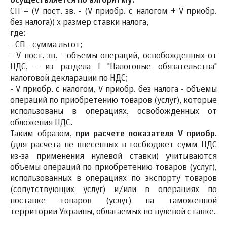
осуществляется по алгоритму:
СП = (V пост. зв. - (V приобр. с налогом + V приобр.
без налога)) х размер ставки налога,
где:
- СП - сумма льгот;
- V пост. зв. - объемы операций, освобожденных от
НДС, - из раздела I "Налоговые обязательства"
налоговой декларации по НДС;
- V приобр. с налогом, V приобр. без налога - объемы
операций по приобретению товаров (услуг), которые
использованы в операциях, освобожденных от
обложения НДС.
Таким образом,
при расчете показателя V приобр.
(для расчета не внесенных в госбюджет сумм НДС
из-за применения нулевой ставки) учитываются
объемы операций по приобретению товаров (услуг),
использованных в операциях по экспорту товаров
(сопутствующих услуг) и/или в операциях по
поставке товаров (услуг) на таможенной
территории Украины, облагаемых по нулевой ставке.