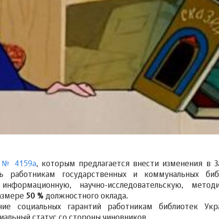
м
№ 4159а
, которым предлагается внести изменения в З
ь работникам государственных и коммунальных биб
информационную, научно-исследовательскую, метод
размере
50 %
должностного оклада.
ние социальных гарантий работникам библиотек Ук
иальный статус со стороны чиновников.