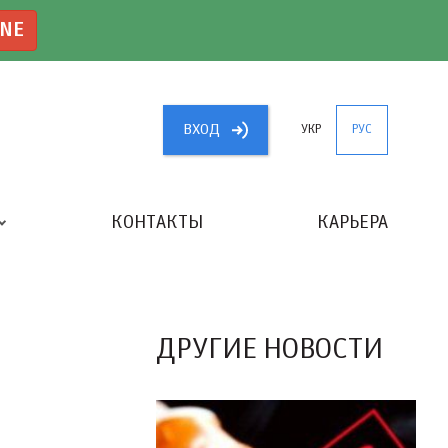
INE
ВХОД
УКР
РУС
КОНТАКТЫ
КАРЬЕРА
«ЛУЧШИЙ БУХГАЛТЕР УКРАИНЫ»
ДРУГИЕ НОВОСТИ