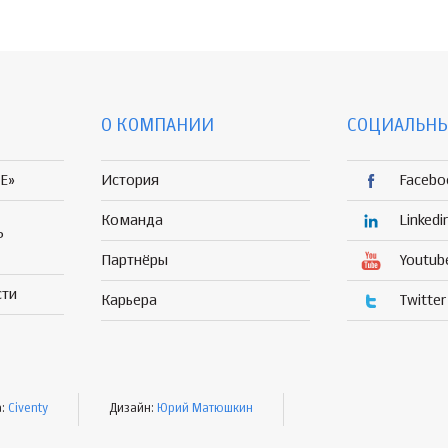
О КОМПАНИИ
СОЦИАЛЬНЫ
E»
История
Facebo
Команда
Linkedi
Р
Партнёры
Youtub
сти
Карьера
Twitter
а:
Civenty
Дизайн:
Юрий Матюшкин