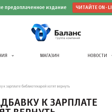
е предоплаченное издание
ЧИТАЙТЕ ON-L
НИЯ
МАГАЗИН
НОВОСТИ
ИВЕНТ- АГЕНТСТВО «UBE»
 к зарплате библиотекарей хотят вернуть
БАВКУ К ЗАРПЛАТЕ