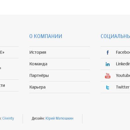
О КОМПАНИИ
СОЦИАЛЬНЫ
E»
История
Facebo
Команда
Linkedi
Р
Партнёры
Youtub
сти
Карьера
Twitter
а:
Civenty
Дизайн:
Юрий Матюшкин