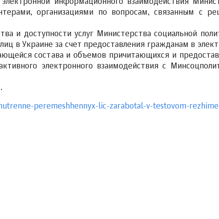
 электронной информационного взаимодействия Минис
нтерами, организациями по вопросам, связанным с р
тва и доступности услуг Министерства социальной поли
иц в Украине за счет предоставления гражданам в элек
сающейся состава и объемов причитающихся и предоста
рактивного электронного взаимодействия с Минсоцполи
/
.
-vnutrenne-peremeshhennyx-lic-zarabotal-v-testovom-rezhime