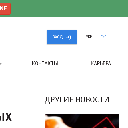
INE
ВХОД
УКР
РУС
КОНТАКТЫ
КАРЬЕРА
«ЛУЧШИЙ БУХГАЛТЕР УКРАИНЫ»
ДРУГИЕ НОВОСТИ
ЫХ