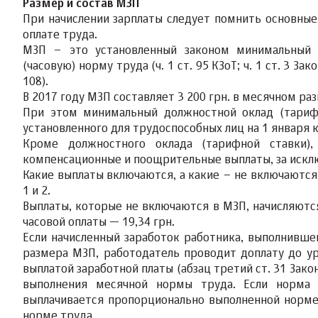
Размер и состав МЗП
При начислении зарплаты следует помнить основны
оплате труда.
МЗП – это установленный законом минимальный 
(часовую) норму труда (ч. 1 ст. 95 КЗоТ; ч. 1 ст. 3 За
108).
В 2017 году МЗП составляет 3 200 грн. в месячном раз
При этом минимальный должностной оклад (тариф
установленного для трудоспособных лиц на 1 января ка
Кроме должностного оклада (тарифной ставки),
компенсационные и поощрительные выплаты, за исключ
Какие выплаты включаются, а какие – не включаются 
1 и 2.
Выплаты, которые не включаются в МЗП, начисляются
часовой оплаты — 19,34 грн.
Если начисленный заработок работника, выполнивше
размера МЗП, работодатель проводит доплату до у
выплатой заработной платы (абзац третий ст. 31 Зако
выполнения месячной нормы труда. Если норма 
выплачивается пропорционально выполненной норме
норме труда.