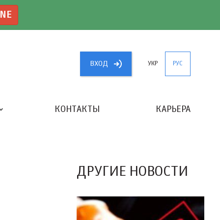
INE
ВХОД
УКР
РУС
КОНТАКТЫ
КАРЬЕРА
«ЛУЧШИЙ БУХГАЛТЕР УКРАИНЫ»
ДРУГИЕ НОВОСТИ