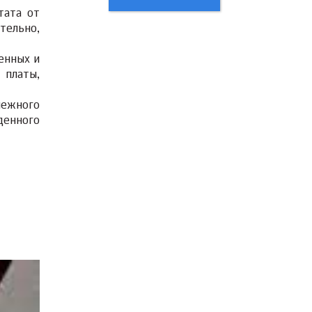
тата от
тельно,
енных и
 платы,
нежного
денного