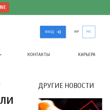
INE
ВХОД
УКР
РУС
КОНТАКТЫ
КАРЬЕРА
«ЛУЧШИЙ БУХГАЛТЕР УКРАИНЫ»
ДРУГИЕ НОВОСТИ
2
ВЛИ