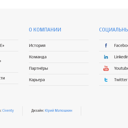
О КОМПАНИИ
СОЦИАЛЬНЫ
E»
История
Facebo
Команда
Linkedi
Р
Партнёры
Youtub
сти
Карьера
Twitter
а:
Civenty
Дизайн:
Юрий Матюшкин