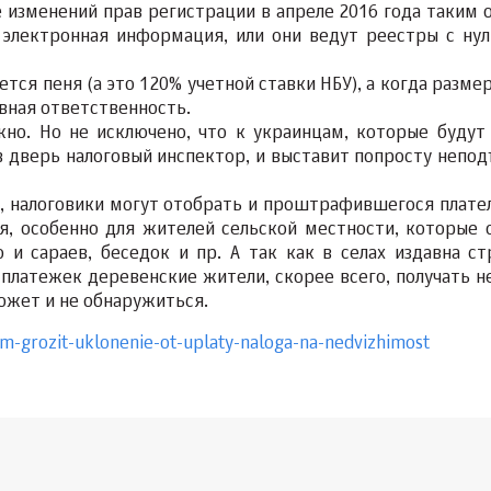
 изменений прав регистрации в апреле 2016 года таким 
 электронная информация, или они ведут реестры с нул
ся пеня (а это 120% учетной ставки НБУ), а когда разме
овная ответственность.
жно. Но не исключено, что к украинцам, которые будут
 в дверь налоговый инспектор, и выставит попросту непо
да, налоговики могут отобрать и проштрафившегося плате
ся, особенно для жителей сельской местности, которые 
и сараев, беседок и пр. А так как в селах издавна ст
платежек деревенские жители, скорее всего, получать не
ожет и не обнаружиться.
m-grozit-uklonenie-ot-uplaty-naloga-na-nedvizhimost