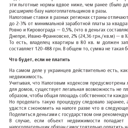
эти льготные нормы вдвое ниже, чем ранее (было для
расширило базу налогоплательщиков в разы.
Налоговые ставки в разных регионах страны отличают
до 2-3% от минимальной заработной платы за квадр
Ровно и Кировограда — 0,5%, (что в деньгах составляе
Днепре, Ивано-Франковске, 2% (24,36 грн./кв.м) — в Х
То есть, владелец квартиры в 80 кв. м должен зап
составляет 120-488 грн. В общем то, сумма не такая
Что будет, если не платить
На самом деле у украинцев действительно есть, как
недвижимость.
Учитывая, что Налоговым кодексом предусмотрены л
для домов, существует легальная возможность не п
образом, чтобы общая площадь собственности каждог
Но проделать такую процедуру следовало заранее, 
удастся сэкономить на налоге разве что в следующе
Поделиться деньгами с государством они рекомендуют
В случае, если объект недвижимости попадает 
налогоплательщик обязан самостоятельно оплатить 