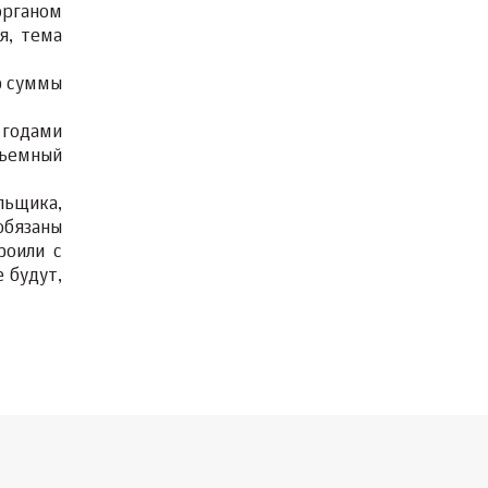
органом
я, тема
р суммы
 годами
дъемный
льщика,
обязаны
роили с
 будут,