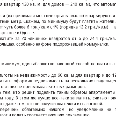
 квартир 120 кв. м, для домов — 240 кв. м), что автома
ся (их принимали местные органы власти) и варьируются 
атный метр. Скажем, по минимуму будут платить жители 
т чуть более 6 грн./кв.м), 1% (порядка 12,2 грн./кв.м) — 
арькове и Одессе.
латить за 20 «лишних» квадратов от 6 до 24,4 грн./кв.
 большая, особенно на фоне подорожавшей коммуналки.
 минимум, один абсолютно законный способ не платить н
ьготы на недвижимость до 60 кв. м для квартир и до 12
латить, оформив недвижимость на нескольких владельце
о из них не превышала льготных размеров.
а тем, кто решит поделить таким образом апартаменты 
м году. В этом же лучше все-таки заплатить, считают эк
 даже тем, кто не получил платежки из налоговой.
перечень облагаемых налогом, но уведомление не 
налог и подать соответствующую декларацию.