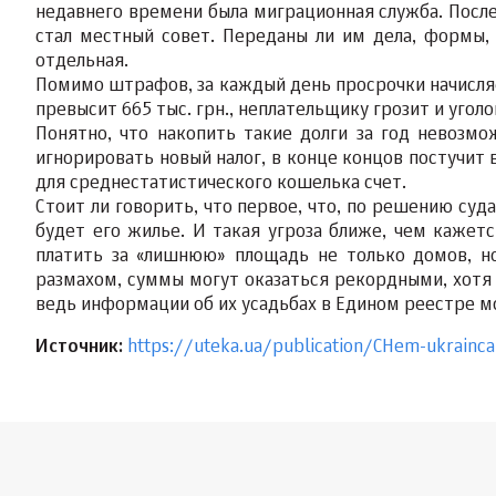
недавнего времени была миграционная служба. После
стал местный совет. Переданы ли им дела, формы,
отдельная.
Помимо штрафов, за каждый день просрочки начисляет
превысит 665 тыс. грн., неплательщику грозит и угол
Понятно, что накопить такие долги за год невозмо
игнорировать новый налог, в конце концов постучит
для среднестатистического кошелька счет.
Стоит ли говорить, что первое, что, по решению су
будет его жилье. И такая угроза ближе, чем кажет
платить за «лишнюю» площадь не только домов, но 
размахом, суммы могут оказаться рекордными, хотя 
ведь информации об их усадьбах в Едином реестре м
Источник:
https://uteka.ua/publication/CHem-ukrainca