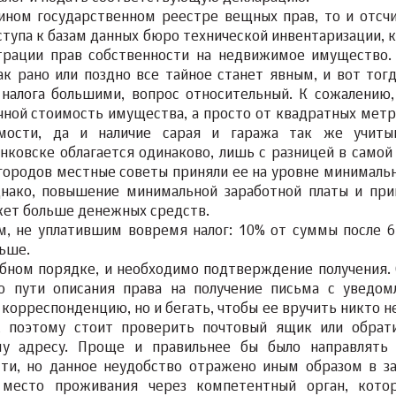
ином государственном реестре вещных прав, то и отсч
оступа к базам данных бюро технической инвентаризации, 
трации прав собственности на недвижимое имущество.
к рано или поздно все тайное станет явным, и вот тогд
 налога большими, вопрос относительный. К сожалению,
чной стоимость имущества, а просто от квадратных метр
мости, да и наличие сарая и гаража так же учиты
ковске облагается одинаково, лишь с разницей в самой 
городов местные советы приняли ее на уровне минимальн
днако, повышение минимальной заработной платы и при
жет больше денежных средств.
м, не уплатившим вовремя налог: 10% от суммы после 6
льше.
ебном порядке, и необходимо подтверждение получения. 
по пути описания права на получение письма с уведом
корреспонденцию, но и бегать, чтобы ее вручить никто не
, поэтому стоит проверить почтовый ящик или обрат
му адресу. Проще и правильнее бы было направлять
ти, но данное неудобство отражено иным образом в за
ь место проживания через компетентный орган, кот