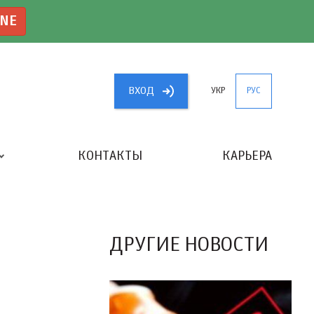
INE
ВХОД
УКР
РУС
КОНТАКТЫ
КАРЬЕРА
«ЛУЧШИЙ БУХГАЛТЕР УКРАИНЫ»
ДРУГИЕ НОВОСТИ