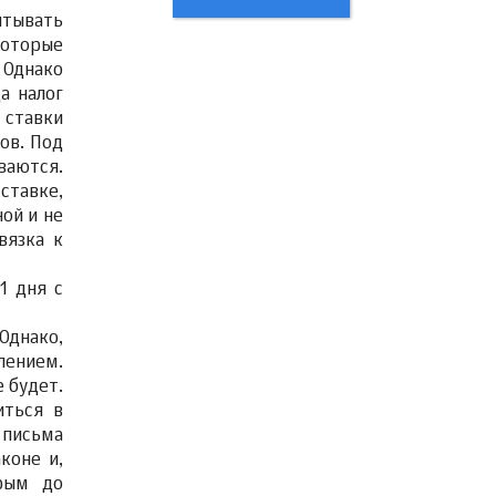
итывать
которые
 Однако
а налог
 ставки
ов. Под
ваются.
ставке,
ой и не
вязка к
1 дня с
Однако,
лением.
 будет.
иться в
 письма
коне и,
орым до