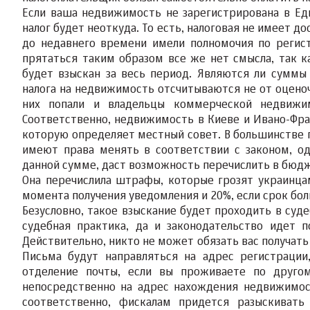
Если ваша недвижимость не зарегистрирована в Ед
налог будет неоткуда. То есть, налоговая не имеет д
до недавнего времени имели полномочия по регис
прятаться таким образом все же нет смысла, так ка
будет взыскан за весь период. Являются ли суммы
налога на недвижимость отсчитываются не от оцено
них попали и владельцы коммерческой недвижи
Соответственно, недвижимость в Киеве и Ивано-Фран
которую определяет местный совет. В большинстве 
имеют права менять в соответствии с законом, о
данной сумме, даст возможность перечислить в бюд
Она перечислила штрафы, которые грозят украинца
момента получения уведомления и 20%, если срок бо
Безусловно, такое взыскание будет проходить в суд
судебная практика, да и законодательство идет 
Действительно, никто не может обязать вас получать 
Письма будут направляться на адрес регистрации
отделение почты, если вы проживаете по друго
непосредственно на адрес нахождения недвижимос
соответственно, фискалам придется разыскиват