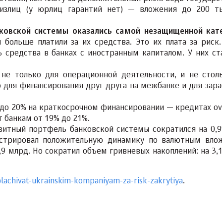
злиц (у юрлиц гарантий нет) — вложения до 200 ты
нковской системы оказались самой незащищенной кат
 больше платили за их средства. Это их плата за риск.
 средства в банках с иностранным капиталом. У них ст
е только для операционной деятельности, и не стол
 для финансирования друг друга на межбанке и для зара
до 20% на краткосрочном финансировании — кредитах ove
 банкам от 19% до 21%.
озитный портфель банковской системы сократился на 0,
нстрировал положительную динамику по валютным вло
9 млрд. Но сократил объем гривневых накоплений: на 3,
plachivat-ukrainskim-kompaniyam-za-risk-zakrytiya
.