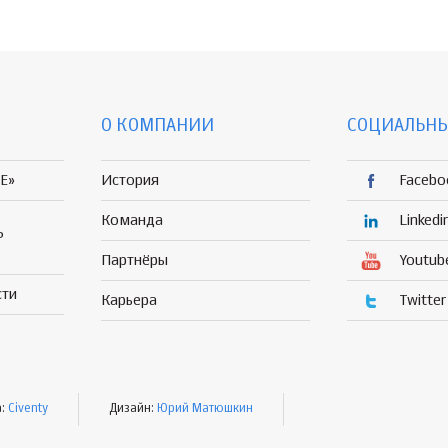
О КОМПАНИИ
СОЦИАЛЬНЫ
E»
История
Facebo
Команда
Linkedi
Р
Партнёры
Youtub
сти
Карьера
Twitter
а:
Civenty
Дизайн:
Юрий Матюшкин