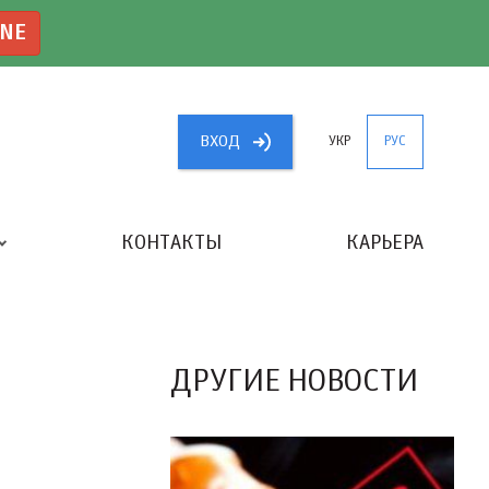
INE
ВХОД
УКР
РУС
КОНТАКТЫ
КАРЬЕРА
«ЛУЧШИЙ БУХГАЛТЕР УКРАИНЫ»
ДРУГИЕ НОВОСТИ