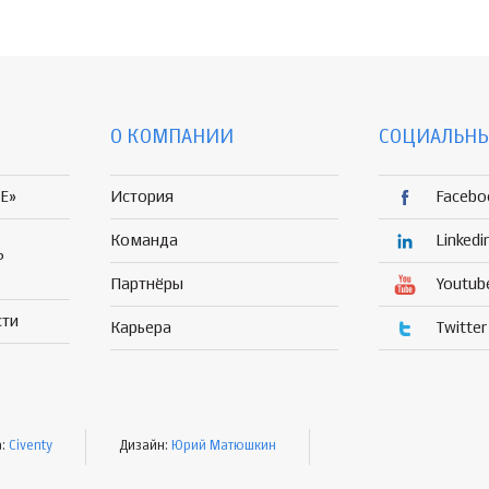
О КОМПАНИИ
СОЦИАЛЬНЫ
E»
История
Facebo
Команда
Linkedi
Р
Партнёры
Youtub
сти
Карьера
Twitter
а:
Civenty
Дизайн:
Юрий Матюшкин