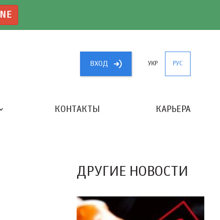
INE
ВХОД
УКР
РУС
КОНТАКТЫ
КАРЬЕРА
«ЛУЧШИЙ БУХГАЛТЕР УКРАИНЫ»
ДРУГИЕ НОВОСТИ