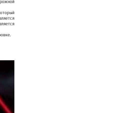
орожной
который
вляется
вляется
ровке.