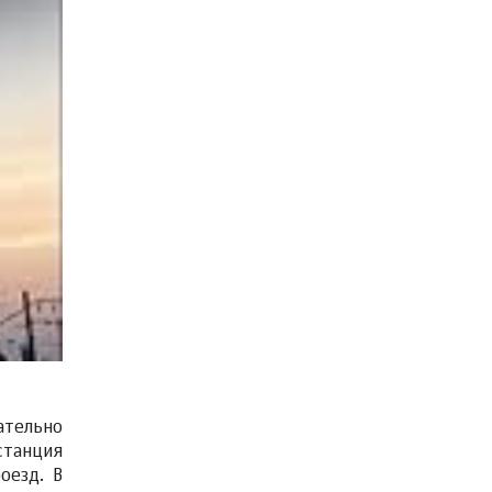
ательно
станция
оезд. В