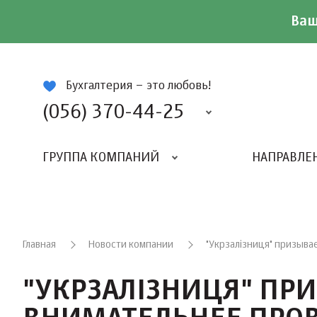
Ваш
ій
Бухгалтерия – это любовь!
(056) 370-44-25
ГРУППА КОМПАНИЙ
НАПРАВЛЕ
Главная
Новости компании
"Укрзалізниця" призыва
"УКРЗАЛІЗНИЦЯ" ПР