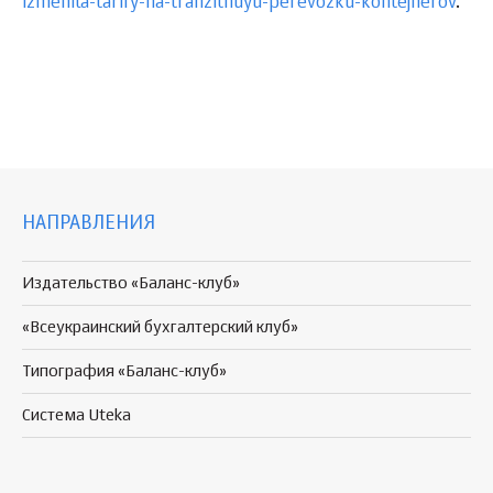
izmenila-tarify-na-tranzitnuyu-perevozku-kontejnerov
.
НАПРАВЛЕНИЯ
Издательство «Баланс-клуб»
«Всеукраинский бухгалтерский клуб»
Типография «Баланс-клуб»
Система Uteka