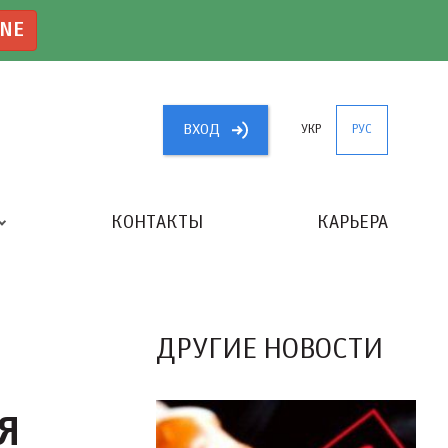
INE
ВХОД
УКР
РУС
КОНТАКТЫ
КАРЬЕРА
«ЛУЧШИЙ БУХГАЛТЕР УКРАИНЫ»
ДРУГИЕ НОВОСТИ
Я