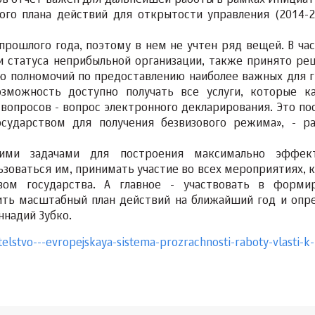
ов отчет важен для дальнейшей работы в рамках Инициат
го плана действий для открытости управления (2014-20
прошлого года, поэтому в нем не учтен ряд вещей. В час
 статуса неприбыльной организации, также принято ре
ю полномочий по предоставлению наиболее важных для 
зможность доступно получать все услуги, которые к
 вопросов - вопрос электронного декларирования. Это по
ударством для получения безвизового режима», - ра
шими задачами для построения максимально эффект
ьзоваться им, принимать участие во всех мероприятиях, 
ом государства. А главное - участвовать в форми
ть масштабный план действий на ближайший год и опр
ннадий Зубко.
elstvo---evropejskaya-sistema-prozrachnosti-raboty-vlasti-k-