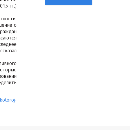
ивы. По
15 гг.)
тности,
шение о
граждан
асаются
следнее
ссказал
ивного
которые
ровании
еделить
kotoroj-