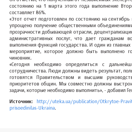
Он отметил, что полученный от независимых эксперт
состоянию на 1 марта этого года выполнение Второ
составляет 86%.
«Этот отчет подготовлен по состоянию на сентябрь 
упрощено получение общественными объединениями
прозрачности добывающей отрасли, децентрализаци
административных послуг, что дает гражданам во
выполнения функций государства. И один из главных
мероприятие, которое должно быть выполнено гос
чиновник.
«Сегодня необходимо определиться с дальней
сотрудничества. Люди должны видеть результат, пол
готовятся Правительством и высшим руководств
приоритетов общин. Мы совместно должны выстрои
задачи, которые необходимо выполнить», - добавил Ге
Источник:
http://uteka.ua/publication/Otkrytoe-Pravit
prisoedinilas-Ukraina
.