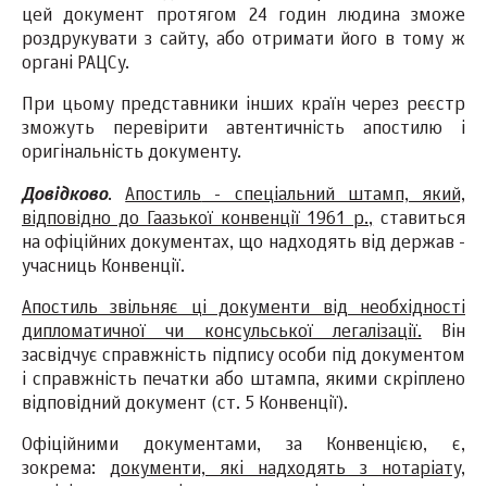
цей документ протягом 24 годин людина зможе
роздрукувати з сайту, або отримати його в тому ж
органі РАЦСу.
При цьому представники інших країн через реєстр
зможуть перевірити автентичність апостилю і
оригінальність документу.
Довідково
.
Апостиль
- спеціальний штамп, який,
відповідно до Гаазької конвенції 1961 р.,
ставиться
на офіційних документах, що надходять від держав -
учасниць Конвенції.
Апостиль звільняє ці документи від необхідності
дипломатичної чи консульської легалізації.
Він
засвідчує справжність підпису особи під документом
і справжність печатки або штампа, якими скріплено
відповідний документ (ст. 5 Конвенції).
Офіційними документами, за Конвенцією, є,
зокрема:
документи, які надходять з нотаріату,