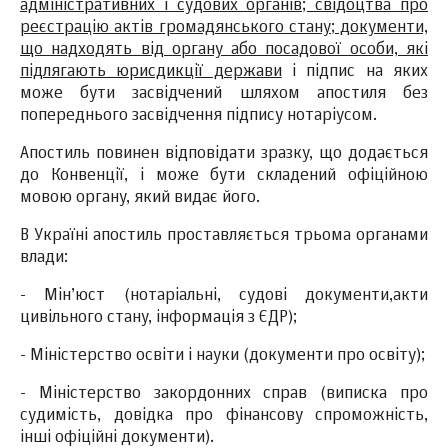
адміністративних і судових органів; свідоцтва про
реєстрацію актів громадянського стану; документи,
що надходять від органу або посадової особи, які
підлягають юрисдикції держави
і підпис на яких
може бути засвідчений шляхом апостиля без
попереднього засвідчення підпису нотаріусом.
Апостиль повинен відповідати зразку, що додається
до Конвенції, і може бути складений офіційною
мовою органу, який видає його.
В Україні апостиль проставляється трьома органами
влади:
- Мін’юст (нотаріальні, судові документи,акти
цивільного стану, інформація з ЄДР);
- Міністерство освіти і науки (документи про освіту);
- Міністерство закордонних справ (виписка про
судимість, довідка про фінансову спроможність,
інші офіційні документи).