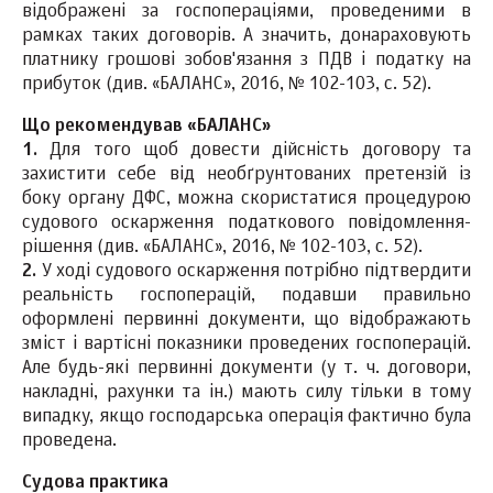
відображені за госпопераціями, проведеними в
рамках таких договорів. А значить, донараховують
платнику грошові зобов'язання з ПДВ і податку на
прибуток (див. «БАЛАНС», 2016, № 102-103, с. 52).
Що рекомендував «БАЛАНС»
1.
Для того щоб довести дійсність договору та
захистити себе від необґрунтованих претензій із
боку органу ДФС, можна скористатися процедурою
судового оскарження податкового повідомлення-
рішення (див. «БАЛАНС», 2016, № 102-103, с. 52).
2.
У ході судового оскарження потрібно підтвердити
реальність госпоперацій, подавши правильно
оформлені первинні документи, що відображають
зміст і вартісні показники проведених госпоперацій.
Але будь-які первинні документи (у т. ч. договори,
накладні, рахунки та ін.) мають силу тільки в тому
випадку, якщо господарська операція фактично була
проведена.
Судова практика