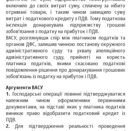
включило до своїх витрат суму, сплачену за нібито
отримані товари, і таким чином завищило суму
витрат і податкового кредиту з ПДВ. Тому податкова
інспекція донарахувала підприємству грошові
зобов'язання з податку на прибуток і ПДВ.
ВАСУ, розглянувши спір між платником податків та
органом ДФС, залишив чинною постанову окружного
адміністративного суду та ухвалу апеляційного
адміністративного суду, прийняті на користь
платника податків, якими скасовано податкові
повідомлення-рішення про донарахування грошових
зобов'язань із податку на прибуток і ПДВ.
Аргументи ВАСУ
1.
Господарські операції повинні підтверджуватися
належним чином оформленими первинними
документами, на підставі яких у платника податків
виникає право відобразити податковий кредит із
ПДВ.
2.
Для підтвердження реальності проведення