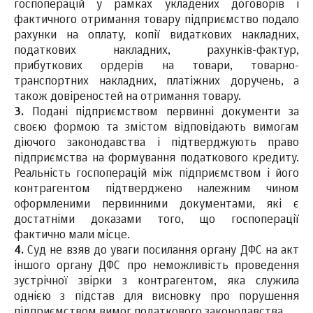
госпоперацій у рамках укладених договорів і
фактичного отримання товару підприємство подало
рахунки на оплату, копії видаткових накладних,
податкових накладних, рахунків-фактур,
прибуткових ордерів на товари, товарно-
транспортних накладних, платіжних доручень, а
також довіреностей на отримання товару.
3.
Подані підприємством первинні документи за
своєю формою та змістом відповідають вимогам
діючого законодавства і підтверджують право
підприємства на формування податкового кредиту.
Реальність госпоперацій між підприємством і його
контрагентом підтверджено належним чином
оформленими первинними документами, які є
достатніми доказами того, що госпоперації
фактично мали місце.
4.
Суд не взяв до уваги посилання органу ДФС на акт
іншого органу ДФС про неможливість проведення
зустрічної звірки з контрагентом, яка служила
однією з підстав для висновку про порушення
підприємством вимог податкового законодавства.