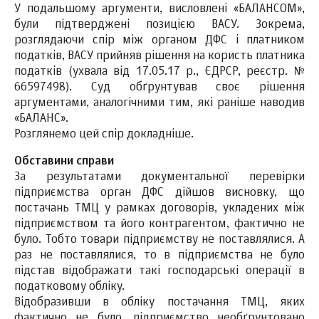
У подальшому аргументи, висловлені «БАЛАНСОМ»,
були підтверджені позицією ВАСУ. Зокрема,
розглядаючи спір між органом ДФС і платником
податків, ВАСУ прийняв рішення на користь платника
податків (ухвала від 17.05.17 р., ЄДРСР, реєстр. №
66597498). Суд обґрунтував своє рішення
аргументами, аналогічними тим, які раніше наводив
«БАЛАНС».
Розглянемо цей спір докладніше.
Обставини справи
За результатами документальної перевірки
підприємства орган ДФС дійшов висновку, що
постачань ТМЦ у рамках договорів, укладених між
підприємством та його контрагентом, фактично не
було. Тобто товари підприємству не поставлялися. А
раз не поставлялися, то в підприємства не було
підстав відображати такі господарські операції в
податковому обліку.
Відобразивши в обліку постачання ТМЦ, яких
фактично не було, підприємство необґрунтовано