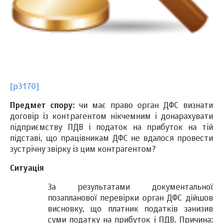
[p3170]
Предмет спору:
чи має право орган ДФС визнати
договір із контрагентом нікчемним і донарахувати
підприємству ПДВ і податок на прибуток на тій
підставі, що працівникам ДФС не вдалося провести
зустрічну звірку із цим контрагентом?
Ситуація
За результатами документальної
позапланової перевірки орган ДФС дійшов
висновку, що платник податків занизив
суми податку на прибуток і ПДВ. Причина: