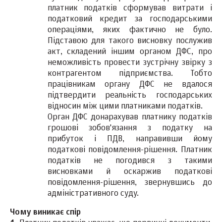
платник податків сформував витрати і
податковий кредит за господарськими
операціями, яких фактично не було.
Підставою для такого висновку послужив
акт, складений іншим органом ДФС, про
неможливість провести зустрічну звірку з
контрагентом підприємства. Тобто
працівникам органу ДФС не вдалося
підтвердити реальність господарських
відносин між цими платниками податків.
Орган ДФС донарахував платнику податків
грошові зобов'язання з податку на
прибуток і ПДВ, направивши йому
податкові повідомлення-рішення. Платник
податків не погодився з такими
висновками й оскаржив податкові
повідомлення-рішення, звернувшись до
адміністративного суду.
Чому виникає спір