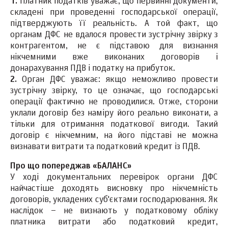
1.
Платник податків уважає, що первинні документи,
складені при проведенні господарської операції,
підтверджують її реальність. А той факт, що
органам ДФС не вдалося провести зустрічну звірку з
контрагентом, не є підставою для визнання
нікчемними вже виконаних договорів і
донарахування ПДВ і податку на прибуток.
2.
Орган ДФС уважає: якщо неможливо провести
зустрічну звірку, то це означає, що господарські
операції фактично не проводилися. Отже, сторони
уклали договір без наміру його реально виконати, а
тільки для отримання податкової вигоди. Такий
договір є нікчемним, на його підставі не можна
визнавати витрати та податковий кредит із ПДВ.
Про що попереджав «БАЛАНС»
У ході документальних перевірок органи ДФС
найчастіше доходять висновку про нікчемність
договорів, укладених суб'єктами господарювання. Як
наслідок – не визнають у податковому обліку
платника витрати або податковий кредит,