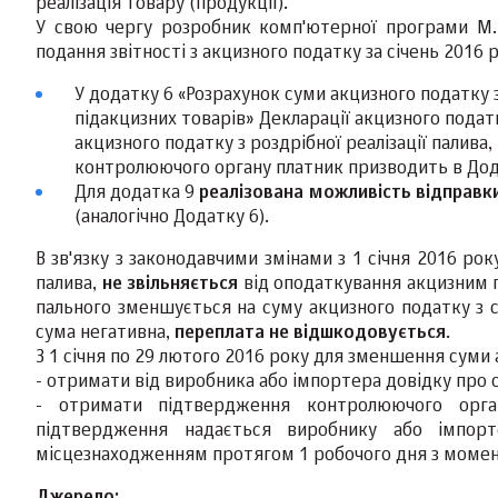
реалізація товару (продукції).
У свою чергу розробник комп'ютерної програми M.
подання звітності з акцизного податку за січень 2016 
У додатку 6 «Розрахунок суми акцизного податку з
підакцизних товарів» Декларації акцизного пода
акцизного податку з роздрібної реалізації палив
контролюючого органу платник призводить в Дода
Для додатка 9
реалізована можливість відправк
(аналогічно Додатку 6).
В зв'язку з законодавчими змінами з 1 січня 2016 ро
палива,
не звільняється
від оподаткування акцизним п
пального зменшується на суму акцизного податку з си
сума негативна,
переплата не відшкодовується
.
З 1 січня по 29 лютого 2016 року для зменшення суми
- отримати від виробника або імпортера довідку про 
- отримати підтвердження контролюючого орга
підтвердження надається виробнику або імпор
місцезнаходженням протягом 1 робочого дня з момен