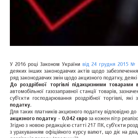
У 2016 році Законом України
від 24 грудня 2015 № 9
деяких інших законодавчих актів щодо забезпеченн
ряд законодавчих змін щодо акцизного податку, деякі з
До роздрібної торгівлі підакцизними товарами в
автомобільної газозаправної станції товарів, зазначе
суб'єкти господарювання роздрібної торгівлі, які
податку
.
Для таких платників акцизного податку відповідно до 
акцизного податку - 0,042 євро
за кожен літр реаліз
Згідно з новою редакцією статті 217 ПК, суб'єкти роз
з урахуванням офіційного курсу валют, що діє на дв