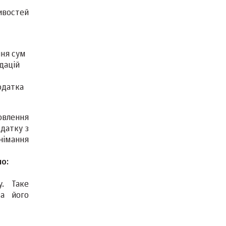
ивостей
ня сум
дацій
одатка
овлення
одатку з
німання
но:
. Таке
за його