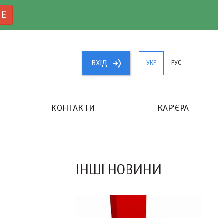
NE
ВХIД
УКР
РУС
КОНТАКТИ
КАР'ЄРА
«КРАЩИЙ БУХГАЛТЕР УКРАЇНИ»
ІНШІ НОВИНИ