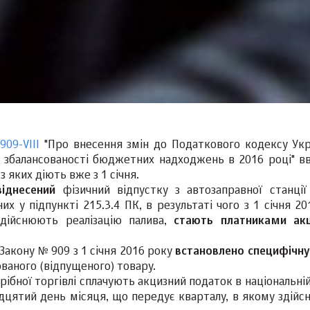
09-VIII
"Про внесення змін до Податкового кодексу Укр
я збалансованості бюджетних надходжень в 2016 році" в
 яких діють вже з 1 cічня.
іднесений
фізичний відпустку з автозаправної станції
них у підпункті 215.3.4 ПК, в результаті чого з 1 січня 2
 здійснюють реалізацію палива,
стають платниками ак
Закону № 909 з 1 січня 2016 року
встановлено специфічну
ованого (відпущеного) товару.
дрібної торгівлі сплачують акцизний податок в національні
адцятий день місяця, що передує кварталу, в якому здійс