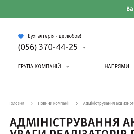
Ва
ій
Бухгалтерія - це любов!
(056) 370-44-25
ГРУПА КОМПАНІЙ
НАПРЯМИ
ВИДАВНИЦТВО «БАЛАНС-КЛУБУ»
«ВСЕУКРАЇНСЬКИЙ БУХГАЛТЕРСКИЙ КЛУБ»
Головна
Новини компанії
Адміністрування акцизного
АДМІНІСТРУВАННЯ А