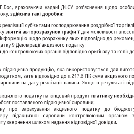
E.Doc, враховуючи надані ДФСУ роз'яснення щодо особл
року,
здійснив такі доробки:
 реалізації суб'єктами господарювання роздрібної торгівлі
тку
знятий авторозрахунок графи 7
для можливості внесен
а, інформацію щодо розрахунку яких відповідно до рекомен
тку 9 Декларації акцизного податку;
и
до контролюючих органів відповідно оригіналу та копії д
ку підакцизна продукцію, яка використовується для вигот
одатком, зате відповідно до п.217.6 ПК сума акцизного п
ровини на дату реалізації палива. Якщо в результаті від
 акцизного податку на кінцевий продукт
платнику необхід
обсяг поставленого підакцизної сировини;
ну про зарахування акцизного податку до бюджету
теру підакцизної сировини контролюючим органом 
ту звернення шляхом надання відповідної довідки.