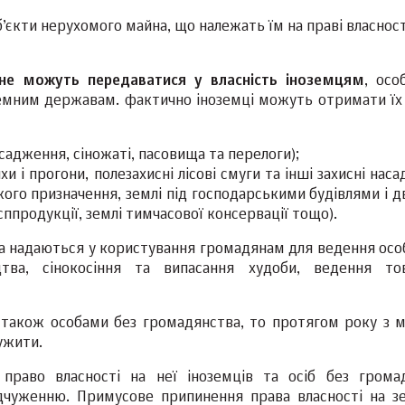
’єкти нерухомого майна, що належать їм на праві власност
 не можуть передаватися у власність іноземцям
, осо
емним державам. фактично іноземці можуть отримати їх
асадження, сіножаті, пасовища та перелоги);
и і прогони, полезахисні лісові смуги та інші захисні нас
кого призначення, землі під господарськими будівлями і 
ппродукції, землі тимчасової консервації тощо).
та надаються у користування громадянам для ведення осо
цтва, сінокосіння та випасання худоби, ведення то
а також особами без громадянства, то протягом року з 
ужити.
 право власності на неї іноземців та осіб без грома
ідчуженню. Примусове припинення права власності на з