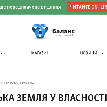
ше передплачене видання
ЧИТАЙТЕ ON-LI
МАГАЗИН
НОВИНИ
ДРУКАРНЯ «БАЛАНС-КЛУБУ»
я у власності іноземця
КА ЗЕМЛЯ У ВЛАСНОСТ