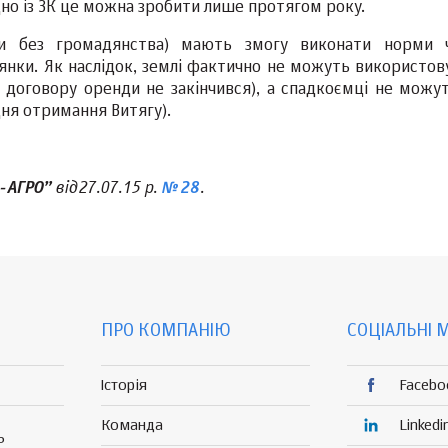
дно із ЗК це можна зробити лише протягом року.
би без громадянства) мають змогу виконати норми 
лянки. Як наслідок, землі фактично не можуть використов
ії договору оренди не закінчився), а спадкоємці не можу
дня отримання Витягу).
від 27.07.15 р.
.
-АГРО”
№ 28
ПРО КОМПАНІЮ
СОЦІАЛЬНІ 
Історія
Facebo
Команда
Linkedi
Р