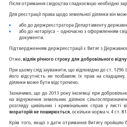
Після отримання свідоцтва спадкоємцю необхідно зар
Для реєстрації права щодо земельної ділянки він мож
або до держреєстратора Департаменту державної
або до нотаріуса – одночасно з оформленням свід
документи.
Підтвердженням держреєстрації є Витяг з Державного
Отже,
відлік річного строку для добровільного відч
При цьому слід зауважити, що відповідно до ст. 1296
його відсутність не позбавляє їх прав на спадщину
ділянки може бути відстрочено.
Зазначимо, що до 2013 року іноземці при добровіль
на відчуження земельних ділянок сільгосппризначен
розгляду цивільних і кримінальних справ у листі 
мораторій не поширюється
, оскільки норма ч. 4 ст. 
Крім того, якщо з дати отримання Витягу пройшло бі