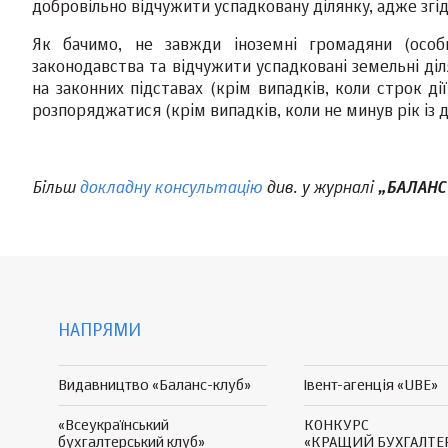
добровільно відчужити успадковану ділянку, адже згі
Як бачимо, не завжди іноземні громадяни (осо
законодавства та відчужити успадковані земельні ді
на законних підставах (крім випадків, коли строк д
розпоряджатися (крім випадків, коли не минув рік із 
Більш
докладну консультацію
див. у журналі
„БАЛАНС
НАПРЯМИ
Видавництво «Баланс-клуб»
Івент-агенція «UBE»
«Всеукраїнський
КОНКУРС
бухгалтерський клуб»
«КРАЩИЙ БУХГАЛТЕ