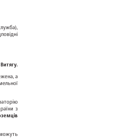
лужба),
дповідні
Витягу.
жена, а
мельної
раторію
раїни з
оземців
 можуть