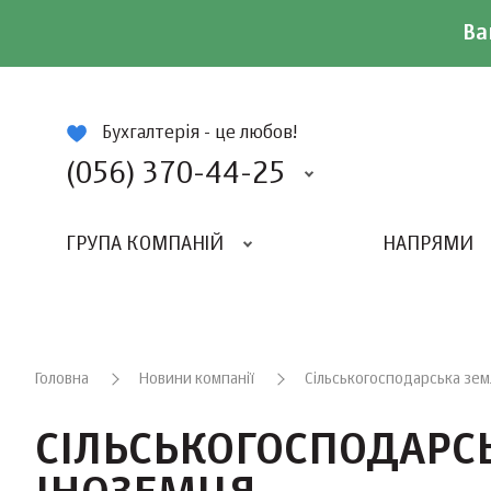
Ва
ій
Бухгалтерія - це любов!
(056) 370-44-25
ГРУПА КОМПАНІЙ
НАПРЯМИ
ВИДАВНИЦТВО «БАЛАНС-КЛУБУ»
«ВСЕУКРАЇНСЬКИЙ БУХГАЛТЕРСКИЙ КЛУБ»
Головна
Новини компанії
Сільськогосподарська земл
СІЛЬСЬКОГОСПОДАРСЬ