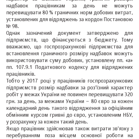
надбавок працівникам за день не можуть
перевищувати 80 % граничних норм добових витрат,
установлених для відряджень за кордон Постановою
№ 98.
Однак зазначений документ затверджено для
підприємств, що фінансуються з бюджету. Тому
вважаємо, що госпрозрахункові підприємства для
встановлення граничного розміру надбавок можуть
використовувати суму добових, установлену пп. «а»
пп. 107.9.1 Податкового кодексу для відряджених
працівників.
Тобто у 2017 році у працівників госпрозрахункових
підприємств розмір надбавки за роз’їзний характер
робіт у межах України не повинен перевищувати 320
грн. за день, за межами України – 80 євро за кожен
календарний день такого відрядження за офіційним
обмінним курсом гривні до євро, установленим НБУ,
у розрахунку за кожен такий день.
Якщо працівник здійснював також витрати зв’язку з
перебуванням поза місцем основної роботи на