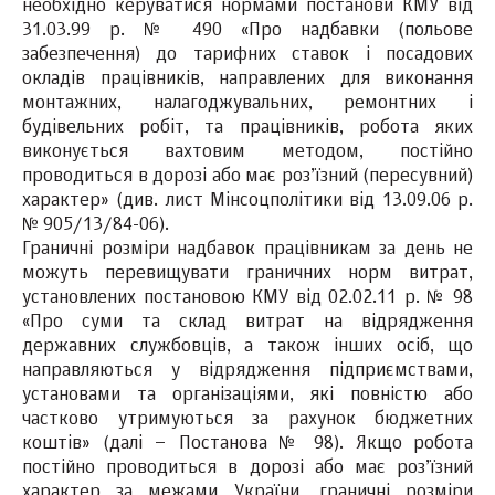
необхідно керуватися нормами постанови КМУ від
31.03.99 р. № 490 «Про надбавки (польове
забезпечення) до тарифних ставок і посадових
окладів працівників, направлених для виконання
монтажних, налагоджувальних, ремонтних і
будівельних робіт, та працівників, робота яких
виконується вахтовим методом, постійно
проводиться в дорозі або має роз’їзний (пересувний)
характер» (див. лист Мінсоцполітики від 13.09.06 р.
№ 905/13/84-06).
Граничні розміри надбавок працівникам за день не
можуть перевищувати граничних норм витрат,
установлених постановою КМУ від 02.02.11 р. № 98
«Про суми та склад витрат на відрядження
державних службовців, а також інших осіб, що
направляються у відрядження підприємствами,
установами та організаціями, які повністю або
частково утримуються за рахунок бюджетних
коштів» (далі – Постанова № 98). Якщо робота
постійно проводиться в дорозі або має роз’їзний
характер за межами України, граничні розміри