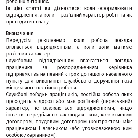
робочих питаннях.
Із цієї статті ви дізнаєтеся
: коли оформлювати
відрядження, а коли – роз’їзний характер робіт та як
проводити оплату.
Визначення
Передусім розглянемо, коли робоча поїздка
визнається відрядженням, а коли вона матиме
роз`їзний характер.
Службовим відрядженням вважається поїздка
працівника за розпорядженням керівника
підприємства на певний строк до іншого населеного
пункту для виконання службового доручення поза
місцем його постійної роботи.
Службові поїздки працівників, постійна робота яких
проходить у дорозі або має роз’їзний (пересувний)
характер, не вважаються відрядженнями, якщо
інше не передбачено законодавством, колективним
договором, трудовим договором (контрактом) між
працівником і власником (або уповноваженою ним
особою/керівником).