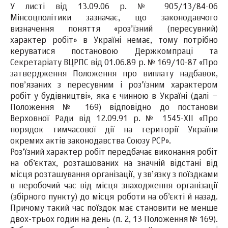
У листі від 13.09.06 р. № 905/13/84-06
Мінсоцполітики зазначає, що законодавчого
визначення поняття «роз’їзний (пересувний)
характер робіт» в Україні немає, тому потрібно
керуватися постановою Держкомпраці та
Секретаріату ВЦРПС від 01.06.89 р. № 169/10-87 «Про
затвердження Положення про виплату надбавок,
пов’язаних з пересувним і роз’їзним характером
робіт у будівництві», яка є чинною в Україні (далі –
Положення № 169) відповідно до постанови
Верховної Ради від 12.09.91 р. № 1545-XII «Про
порядок тимчасової дії на території України
окремих актів законодавства Союзу РСР».
Роз’їзний характер робіт передбачає виконання робіт
на об’єктах, розташованих на значній відстані від
місця розташування організації, у зв’язку з поїздками
в неробочий час від місця знаходження організації
(збірного пункту) до місця роботи на об’єкті й назад.
Причому такий час поїздок має становити не менше
двох-трьох годин на день (п. 2, 13 Положення № 169).