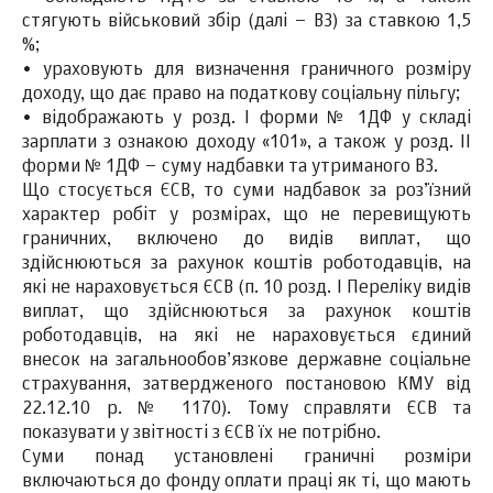
стягують військовий збір (далі – ВЗ) за ставкою 1,5
%;
• ураховують для визначення граничного розміру
доходу, що дає право на податкову соціальну пільгу;
• відображають у розд. I форми № 1ДФ у складі
зарплати з ознакою доходу «101», а також у розд. II
форми № 1ДФ – суму надбавки та утриманого ВЗ.
Що стосується ЄСВ, то суми надбавок за роз’їзний
характер робіт у розмірах, що не перевищують
граничних, включено до видів виплат, що
здійснюються за рахунок коштів роботодавців, на
які не нараховується ЄСВ (п. 10 розд. I Переліку видів
виплат, що здійснюються за рахунок коштів
роботодавців, на які не нараховується єдиний
внесок на загальнообов’язкове державне соціальне
страхування, затвердженого постановою КМУ від
22.12.10 р. № 1170). Тому справляти ЄСВ та
показувати у звітності з ЄСВ їх не потрібно.
Суми понад установлені граничні розміри
включаються до фонду оплати праці як ті, що мають