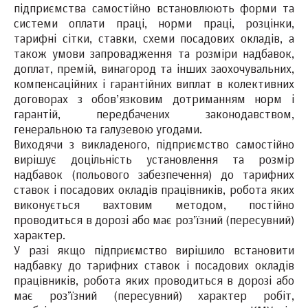
підприємства самостійно встановлюють форми та
системи оплати праці, норми праці, розцінки,
тарифні сітки, ставки, схеми посадових окладів, а
також умови запровадження та розміри надбавок,
доплат, премій, винагород та інших заохочувальних,
компенсаційних і гарантійних виплат в колективних
договорах з обов’язковим дотриманням норм і
гарантій, передбачених законодавством,
генеральною та галузевою угодами.
Виходячи з викладеного, підприємство самостійно
вирішує доцільність установлення та розмір
надбавок (польового забезпечення) до тарифних
ставок і посадових окладів працівників, робота яких
виконується вахтовим методом, постійно
проводиться в дорозі або має роз’їзний (пересувний)
характер.
У разі якщо підприємство вирішило встановити
надбавку до тарифних ставок і посадових окладів
працівників, робота яких проводиться в дорозі або
має роз’їзний (пересувний) характер робіт,