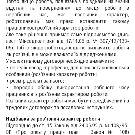
Тобто якщо робота, пов’язана з поїздками на значні
відстані та поверненням до місця роботи в
неробочий час, має постійний характер,
роботодавець має право встановити такому
працівникові роз’їзний характер роботи.
Але таке рішення приймає саме підприємство (див.
лист Мінсоцполітики від 17.11.06 р. № 307/13/133-
06). Тобто якщо роботодавець не визначить роботи
як роз’їзні, він може вважати їх відрядженнями.
У колективному договорі необхідно визначити:
• перелік посад (професій), для яких встановлюється
особливий (роз’їзний) характер роботи;
• розмір доплат за нього;
• порядок обліку використання робочого часу
працівників із роз’їзним характером роботи.
Роз’їзний характер роботи має бути передбачений і в
трудових договорах та посадових інструкціях.
Надбавка за роз’їзний характер роботи
Відповідно до ст. 15 Закону від 24.03.95 р. № 108/95-
ВР «Про оплату праці» (далі – Закон № 108)