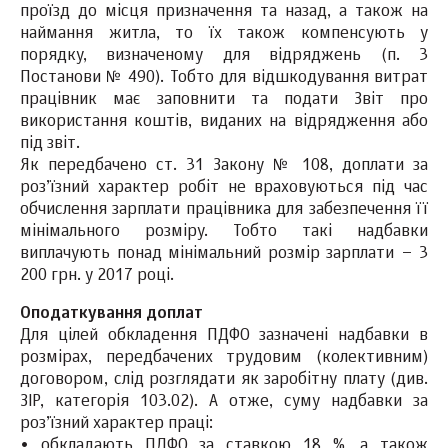
проїзд до місця призначення та назад, а також на
наймання житла, то їх також компенсують у
порядку, визначеному для відряджень (п. 3
Постанови № 490). Тобто для відшкодування витрат
працівник має заповнити та подати Звіт про
використання коштів, виданих на відрядження або
під звіт.
Як передбачено ст. 31 Закону № 108, доплати за
роз’їзний характер робіт не враховуються під час
обчислення зарплати працівника для забезпечення її
мінімального розміру. Тобто такі надбавки
виплачують понад мінімальний розмір зарплати – 3
200 грн. у 2017 році.
Оподаткування доплат
Для цілей обкладення ПДФО зазначені надбавки в
розмірах, передбачених трудовим (колективним)
договором, слід розглядати як заробітну плату (див.
ЗІР, категорія 103.02). А отже, суму надбавки за
роз’їзний характер праці:
• обкладають ПДФО за ставкою 18 %, а також