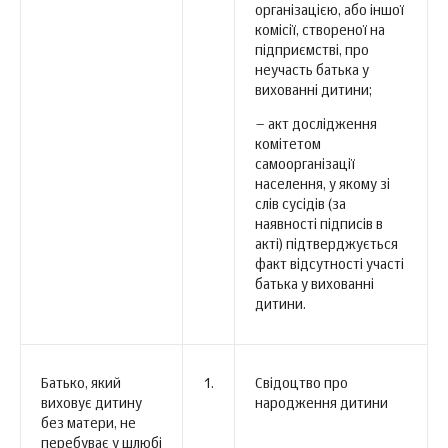
організацією, або іншої
комісії, створеної на
підприємстві, про
неучасть батька у
вихованні дитини;
– акт дослідження
комітетом
самоорганізації
населення, у якому зі
слів сусідів (за
наявності підписів в
акті) підтверджується
факт відсутності участі
батька у вихованні
дитини.
Батько, який
1.
Свідоцтво про
виховує дитину
народження дитини
без матери, не
перебуває у шлюбі