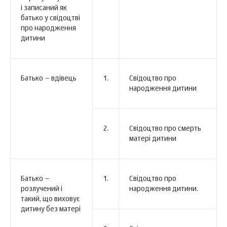
і записаний як
батько у свідоцтві
про народження
дитини
Батько – вдівець
1.
Свідоцтво про
народження дитини
2.
Свідоцтво про смерть
матері дитини
Батько –
1.
Свідоцтво про
розлучений і
народження дитини.
такий, що виховує
дитину без матері