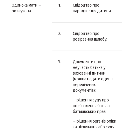
Одинока мати –
1.
Свідоцтво про
розлучена
народження дитини.
2.
Свідоцтво про
розірвання шлюбу.
3.
Документи про
неучасть батька у
вихованні дитини
(можна надати один з
перелічених
документів):
– рішення суду про
позбавлення батька
батьківських прав;
– рішення органів опіки
та піклування або суду