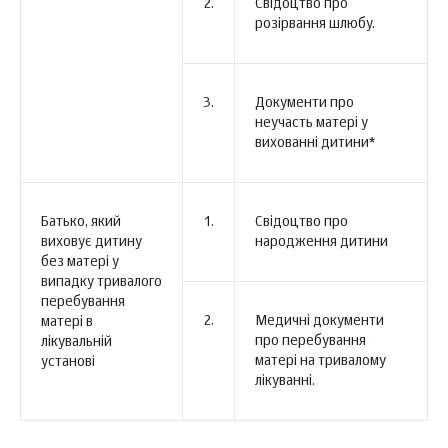
2.
Свідоцтво про
розірвання шлюбу.
3.
Документи про
неучасть матері у
вихованні дитини*
Батько, який
1.
Свідоцтво про
виховує дитину
народження дитини
без матері у
випадку тривалого
перебування
2.
Медичні документи
матері в
про перебування
лікувальній
матері на тривалому
установі
лікуванні.