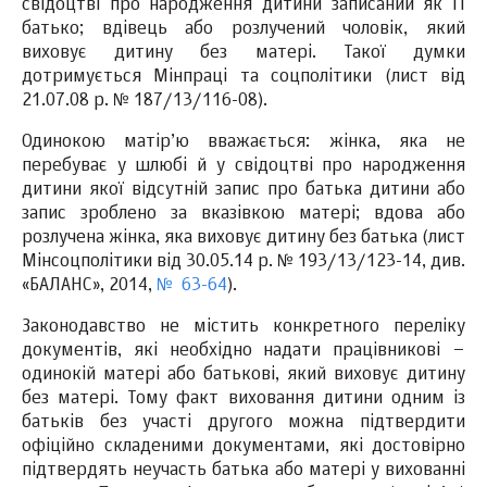
свідоцтві про народження дитини записаний як її
батько; вдівець або розлучений чоловік, який
виховує дитину без матері. Такої думки
дотримується Мінпраці та соцполітики (лист від
21.07.08 р. № 187/13/116-08).
Одинокою матір’ю вважається: жінка, яка не
перебуває у шлюбі й у свідоцтві про народження
дитини якої відсутній запис про батька дитини або
запис зроблено за вказівкою матері; вдова або
розлучена жінка, яка виховує дитину без батька (лист
Мінсоцполітики від 30.05.14 р. № 193/13/123-14, див.
«БАЛАНС», 2014,
№ 63-64
).
Законодавство не містить конкретного переліку
документів, які необхідно надати працівникові –
одинокій матері або батькові, який виховує дитину
без матері. Тому факт виховання дитини одним із
батьків без участі другого можна підтвердити
офіційно складеними документами, які достовірно
підтвердять неучасть батька або матері у вихованні