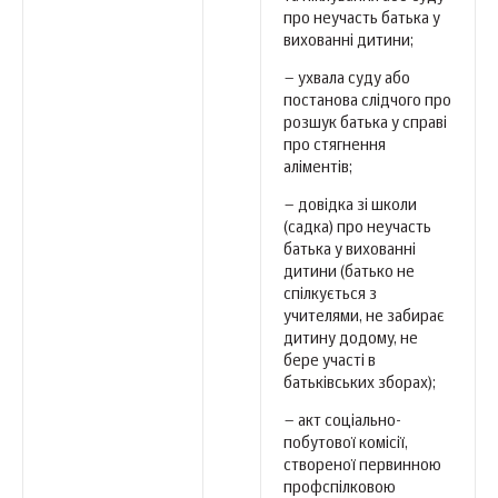
про неучасть батька у
вихованні дитини;
– ухвала суду або
постанова слідчого про
розшук батька у справі
про стягнення
аліментів;
– довідка зі школи
(садка) про неучасть
батька у вихованні
дитини (батько не
спілкується з
учителями, не забирає
дитину додому, не
бере участі в
батьківських зборах);
– акт соціально-
побутової комісії,
створеної первинною
профспілковою