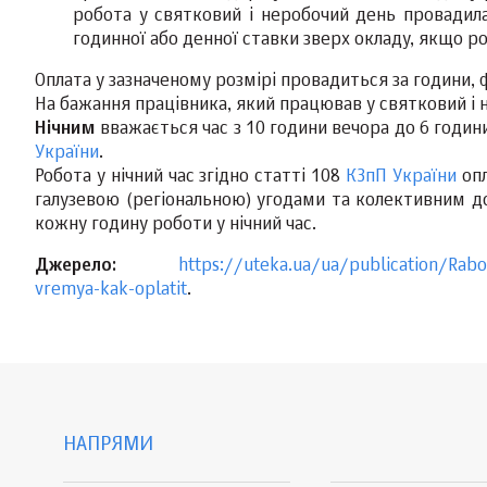
робота у святковий і неробочий день провадилас
годинної або денної ставки зверх окладу, якщо р
Оплата у зазначеному розмірі провадиться за години, 
На бажання працівника, який працював у святковий і 
Нічним
вважається час з 10 години вечора до 6 годин
України
.
Робота у нічний час згідно статті 108
КЗпП України
опл
галузевою (регіональною) угодами та колективним до
кожну годину роботи у нічний час.
Джерело:
https://uteka.ua/ua/publication/Rabo
vremya-kak-oplatit
.
НАПРЯМИ