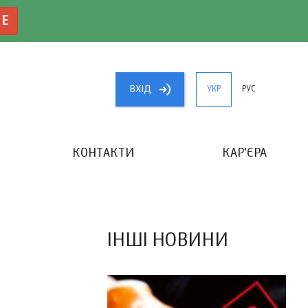
NE
ВХIД
УКР
РУС
КОНТАКТИ
КАР'ЄРА
«КРАЩИЙ БУХГАЛТЕР УКРАЇНИ»
ІНШІ НОВИНИ