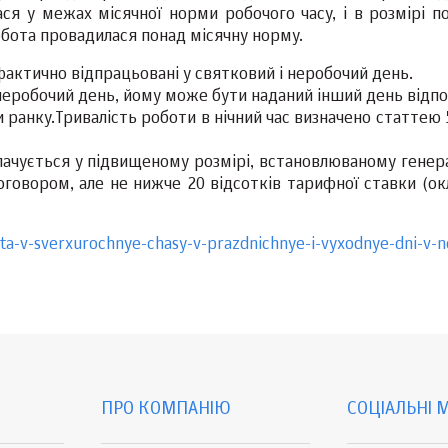
я у межах місячної норми робочого часу, і в розмірі по
обота провадилася понад місячну норму.
фактично відпрацьовані у святковий і неробочий день.
неробочий день, йому може бути наданий інший день відпо
и ранку.Тривалість роботи в нічний час визначено статтею
ачується у підвищеному розмірі, встановлюваному генер
говором, але не нижче 20 відсотків тарифної ставки (окл
ta-v-sverxurochnye-chasy-v-prazdnichnye-i-vyxodnye-dni-v-
ПРО КОМПАНІЮ
СОЦІАЛЬНІ 