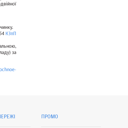
двійної
чинку.
 54
КЗпП
альною,
аду) за
nochnoe-
МЕРЕЖІ
ПРОМО