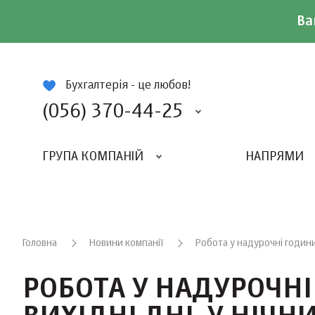
Ва
ій
Бухгалтерія - це любов!
(056) 370-44-25
ГРУПА КОМПАНІЙ
НАПРЯМИ
ВИДАВНИЦТВО «БАЛАНС-КЛУБУ»
«ВСЕУКРАЇНСЬКИЙ БУХГАЛТЕРСКИЙ КЛУБ»
Головна
Новини компанії
Робота у надурочні години, 
РОБОТА У НАДУРОЧНІ