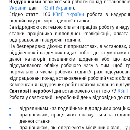
Надурочними
вважаються роботи понад встановлену
України
; далі –
КЗпП України
).
Згідно статті 106
КЗпП України
робота в надурочн
подвійному розмірі годинної ставки.
За відрядною системою оплати праці за роботу в наду
ставки працівника відповідної кваліфікації, опла
відпрацьовані надурочні години.
На безперервно діючих підприємствах, в установах, о
відділеннях і на деяких видах робіт, де за умовам
даної категорії працівників щоденна або щотижн
підсумованого обліку робочого часу з тим, щоб т
нормального числа робочих годин.У разі підсумован
відпрацьовані понад встановлений робочий час в облік
Компенсація надурочних робіт шляхом надання відгул
Святкові і неробочі дн
і встановлено статтею 73
КЗпП 
Робота у святковий і неробочий день відповідно до ст
відрядникам - за подвійними відрядними розцінк
працівникам, праця яких оплачується за годинн
денної ставки;
працівникам, які одержують місячний оклад, - у 