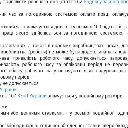
 тривалість робочого дня (стаття 62
Кодексу законів пр
ий час за погодинною системою оплати праці оплачу
рочний час виплачується доплата у розмірі 100 відсотків 
та праці якого здійснюється за погодинною системою, -
рганізаціях, а також в окремих виробництвах, цехах, діл
и виробництва (роботи) не може бути додержана встановл
ева тривалість робочого часу, допускається запров
ривалість робочого часу за обліковий період не перев
ого обліку робочого часу оплачуються як надурочні всі 
овому періоді.
у не допускається
України
.
атті 107
КЗпП України
оплачується у подвійному розмірі:
ами;
ими або денними ставками, - у розмірі подвійної годин
розмірі одинарної годинної або денної ставки зверх окла