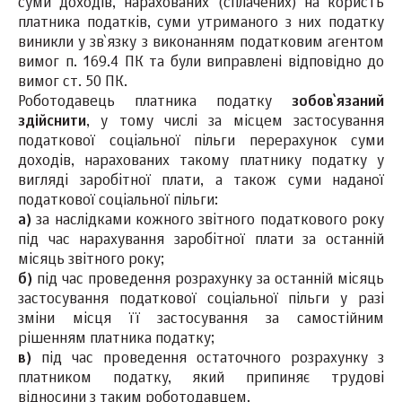
суми доходів, нарахованих (сплачених) на користь
платника податків, суми утриманого з них податку
виникли у зв`язку з виконанням податковим агентом
вимог п. 169.4 ПК та були виправлені відповідно до
вимог ст. 50 ПК.
Роботодавець платника податку
зобов`язаний
здійснити
, у тому числі за місцем застосування
податкової соціальної пільги перерахунок суми
доходів, нарахованих такому платнику податку у
вигляді заробітної плати, а також суми наданої
податкової соціальної пільги:
а)
за наслідками кожного звітного податкового року
під час нарахування заробітної плати за останній
місяць звітного року;
б)
під час проведення розрахунку за останній місяць
застосування податкової соціальної пільги у разі
зміни місця її застосування за самостійним
рішенням платника податку;
в)
під час проведення остаточного розрахунку з
платником податку, який припиняє трудові
відносини з таким роботодавцем.