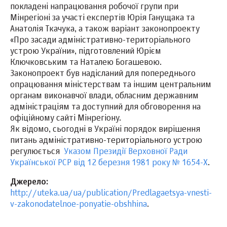
покладені напрацювання робочої групи при
Мінрегіоні за участі експертів Юрія Ганущака та
Анатолія Ткачука, а також варіант законопроекту
«Про засади адміністративно-територіального
устрою України», підготовлений Юрієм
Ключковським та Наталею Богашевою.
Законопроект був надісланий для попереднього
опрацювання міністерствам та іншим центральним
органам виконавчої влади, обласним державним
адміністраціям та доступний для обговорення на
офіційному сайті Мінрегіону.
Як відомо, сьогодні в Україні порядок вирішення
питань адміністративно-територіального устрою
регулюється
Указом Президії Верховної Ради
Української РСР від 12 березня 1981 року № 1654-Х
.
Джерело:
http://uteka.ua/ua/publication/Predlagaetsya-vnesti-
v-zakonodatelnoe-ponyatie-obshhina
.