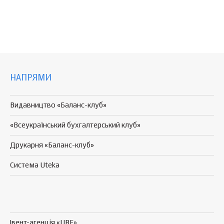
НАПРЯМИ
Видавництво «Баланс-клуб»
«Всеукраїнський бухгалтерський клуб»
Друкарня «Баланс-клуб»
Система Uteka
Івент-агенція «UBE»