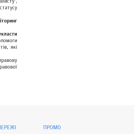
ахисту”,
статусу
іторинг
укласти
опомоги
ів, які
правову
равової
МЕРЕЖІ
ПРОМО