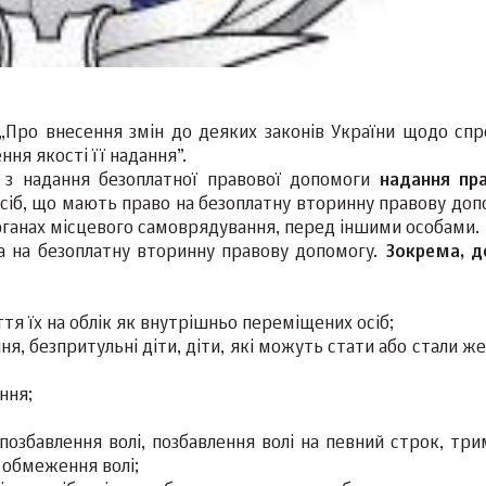
„Про внесення змін до деяких законів України щодо сп
ня якості її надання”.
и з надання безоплатної правової допомоги
надання пр
сіб, що мають право на безоплатну вторинну правову допо
 органах місцевого самоврядування, перед іншими особами.
ва на безоплатну вторинну правову допомогу.
Зокрема, д
ття їх на облік як внутрішньо переміщених осіб;
ння, безпритульні діти, діти, які можуть стати або стали 
ння;
 позбавлення волі, позбавлення волі на певний строк, тр
 обмеження волі;