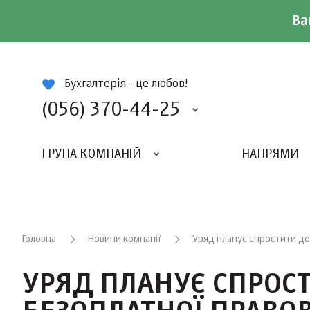
Ва
ій
Бухгалтерія - це любов!
(056) 370-44-25
ГРУПА КОМПАНІЙ
НАПРЯМИ
ВИДАВНИЦТВО «БАЛАНС-КЛУБУ»
«ВСЕУКРАЇНСЬКИЙ БУХГАЛТЕРСКИЙ КЛУБ»
Головна
Новини компанії
Уряд планує спростити до
УРЯД ПЛАНУЄ СПРОС