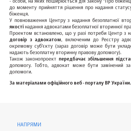
- особи, на яких поширюється дія Закону “Про біженц
до моменту прийняття рішення про надання статусу
біженця.
У повноваження Центру з надання безоплатної вто
якості
надання адвокатами безоплатної вторинної пра
Проектом встановлено, що у разі потреби Центр з 
договір з адвокатом
, включеним до Реєстру адво
окремому суб'єкту (зараз договір може бути уклад
надають безоплатну вторинну правову допомогу).
Також законопроект
передбачає збільшення підста
допомогу. Тобто, адвокат може бути замінений з
допомоги.
За матеріалами офіційного веб-порталу ВР України.
НАПРЯМИ