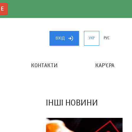
NE
ВХIД
УКР
РУС
КОНТАКТИ
КАР'ЄРА
«КРАЩИЙ БУХГАЛТЕР УКРАЇНИ»
ІНШІ НОВИНИ