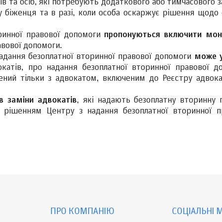
ів та осіб, які потребують додаткового або тимчасового з
 біженця та в разі, коли особа оскаржує рішення щодо 
ринної правової допомоги
пропонуються включити мон
вової допомоги.
надання безоплатної вторинної правової допомоги
може 
катів, про надання безоплатної вторинної правової д
ений тільки з адвокатом, включеним до Реєстру адвокат
в заміни адвокатів
, які надають безоплатну вторинну 
а рішенням Центру з надання безоплатної вторинної п
ПРО КОМПАНІЮ
СОЦІАЛЬНІ 