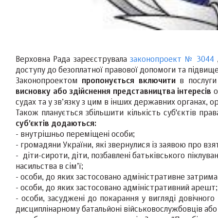
Верховна Рада зареєструвала
законопроект № 3044
доступу до безоплатної правової допомоги та підвищен
Законопроектом
пропонується включити
в послуг
висновку або здійснення представництва інтересів
о
судах та у зв’язку з цим в інших державних органах,
Також планується збільшити кількість суб'єктів пра
суб’єктів додаються:
-
внутрішньо переміщені особи;
-
громадяни України, які звернулися із заявою про взя
- діти-сироти, діти, позбавлені батьківського піклува
насильства в сім’ї;
- особи, до яких застосовано адміністративне затрима
- особи, до яких застосовано адміністративний арешт;
- особи, засуджені до покарання у вигляді довічного
дисциплінарному батальйоні військовослужбовців або