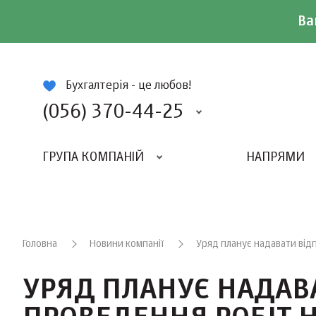
Ва
ій
Бухгалтерія - це любов!
(056) 370-44-25
ГРУПА КОМПАНІЙ
НАПРЯМИ
ВИДАВНИЦТВО «БАЛАНС-КЛУБУ»
«ВСЕУКРАЇНСЬКИЙ БУХГАЛТЕРСКИЙ КЛУБ»
Головна
Новини компанії
Уряд планує надавати відп
УРЯД ПЛАНУЄ НАДАВА