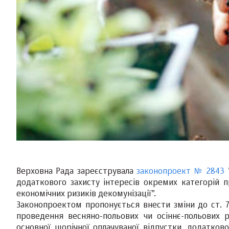
Верховна Рада зареєструвала
законопроект № 2843
”
додаткового захисту інтересів окремих категорій пр
економічних ризиків декомунізації”.
Законопроектом пропонується внести зміни до ст. 
проведення весняно-польових чи осіннє-польових 
основної щорічної оплачуваної відпустки, додатково