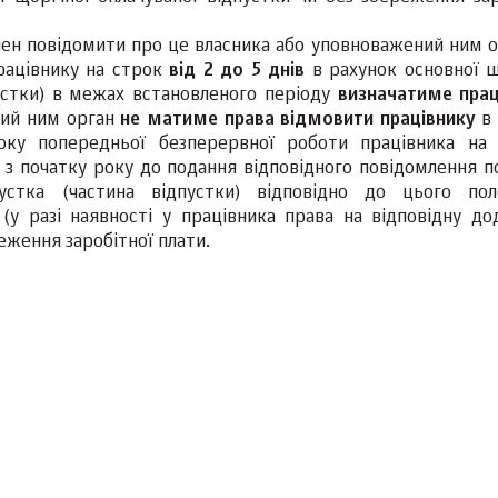
нен повідомити про це власника або уповноважений ним 
працівнику на строк
від 2 до 5 днів
в рахунок основної щ
пустки) в межах встановленого періоду
визначатиме прац
ний ним орган
не матиме права відмовити працівнику
в 
троку попередньої безперервної роботи працівника на
ик з початку року до подання відповідного повідомлення 
устка (частина відпустки) відповідно до цього по
(у разі наявності у працівника права на відповідну до
реження заробітної плати.