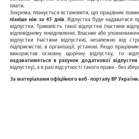
плати.
Зокрема, планується встановити, що працівник пови
пізніше ніж за 45 днів
. Відпустка буде надаватися 
відпустки. Тривалість такої відпустки (частини від
відповідному повідомленні. Власник або уповноваже
відпустки (частини відпустки), незалежно від с
підприємстві, в організації, установі. Якщо працівн
використав основну щорічну відпустку, то відп
надаватиметься в рахунок додаткової відпустки
відпустку), а в разі відсутності такого права - без збе
За матеріалами офіційного веб-порталу ВР України.