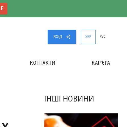
NE
ВХIД
УКР
РУС
КОНТАКТИ
КАР'ЄРА
«КРАЩИЙ БУХГАЛТЕР УКРАЇНИ»
ІНШІ НОВИНИ