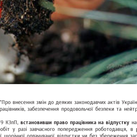
Про внесення змін до деяких законодавчих актів Украї
ацівників, забезпечення продовольчої безпеки та нейтра
79 КЗпП,
встановивши право працівника на відпустку
на
робіт у разі завчасного попередження роботодавця, в 
ї щорічної оплачуваної відпустки чи без збереження зар