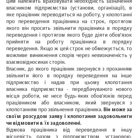
цим належить враховувати необхідність зазначення
власником підприємства (установи, організації), в
яке працівник переводиться на роботу, у клопотанні
про переведення працівника на строк, протягом
якого він просить звільнити працівника в порядку
переведення і протягом якого буде діяти обов'язок
прийняти на роботу працівника в порядку
переведення. Якщо ж цей строк не обмежується, то
можливе виникнення спорів через невизначеність у
взаємовідносинах сторін.
Власник, до якого працівник звернувся з проханням
звільнити його в порядку переведення на інше
підприємство і надав при цьому клопотання
власника підприємства - передбачуваного нового
місця роботи, не несе будь-яких обов'язків перед
працівником або власником, який звернувся з
клопотанням про звільнення працівника.
Він може за
своїм розсудом заяву і клопотання задовольнити
чи відмовити в їх задоволенні.
Відмова працівника від переведення в іншу
місцевість разом з підприємством, установою,