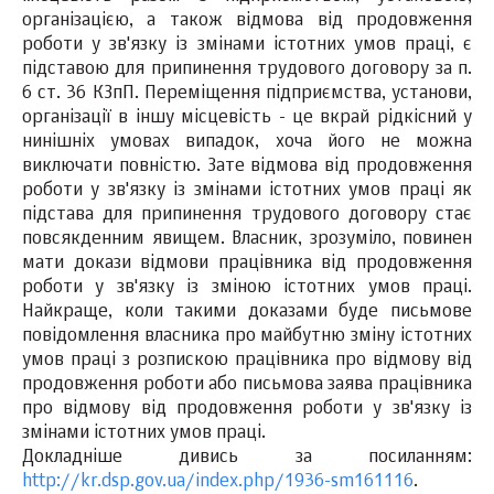
організацією, а також відмова від продовження
роботи у зв'язку із змінами істотних умов праці, є
підставою для припинення трудового договору за п.
6 ст. 36 КЗпП. Переміщення підприємства, установи,
організації в іншу місцевість - це вкрай рідкісний у
нинішніх умовах випадок, хоча його не можна
виключати повністю. Зате відмова від продовження
роботи у зв'язку із змінами істотних умов праці як
підстава для припинення трудового договору стає
повсякденним явищем. Власник, зрозуміло, повинен
мати докази відмови працівника від продовження
роботи у зв'язку із зміною істотних умов праці.
Найкраще, коли такими доказами буде письмове
повідомлення власника про майбутню зміну істотних
умов праці з розпискою працівника про відмову від
продовження роботи або письмова заява працівника
про відмову від продовження роботи у зв'язку із
змінами істотних умов праці.
Докладніше дивись за посиланням:
http://kr.dsp.gov.ua/index.php/1936-sm161116
.