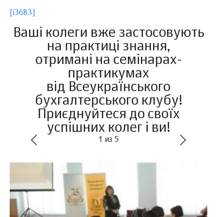
[i3683]
Ваші колеги вже застосовують
на практиці знання,
отримані на семінарах-
практикумах
від Всеукраїнського
бухгалтерського клубу!
Приєднуйтеся до своїх
успішних колег і ви!
1
из
5