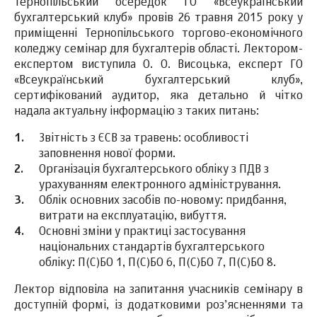
Тернопільський осередок ГО «Всеукраїнський
бухгалтерський клуб» провів 26 травня 2015 року у
приміщенні Тернопільського торгово-економічного
коледжу семінар для бухгалтерів області. Лектором-
експертом виступила О. О. Висоцька, експерт ГО
«Всеукраїнський бухгалтерський клуб»,
сертифікований аудитор, яка детально й чітко
надала актуальну інформацію з таких питань:
Звітність з ЄСВ за травень: особливості
заповнення нової форми.
Організація бухгалтерського обліку з ПДВ з
урахуванням електронного адміністрування.
Облік основних засобів по-новому: придбання,
витрати на експлуатацію, вибуття.
Основні зміни у практиці застосування
національних стандартів бухгалтерського
обліку: П(С)БО 1, П(С)БО 6, П(С)БО 7, П(С)БО 8.
Лектор відповіла на запитання учасників семінару в
доступній формі, із додатковими роз’ясненнями та