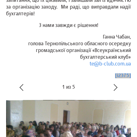
запитання, що їх цікавили, і залишали зал із вдячністю
за організацію заходу. Ми раді, що виправдали надії
бухгалтерів!
З нами завжди є рішення!
Ганна Чабан,
голова Тернопільського обласного осередку
громадської організації «Всеукраїнський
бухгалтерський клуб»
te@b-club.com.ua
[i2375]
1
из
5