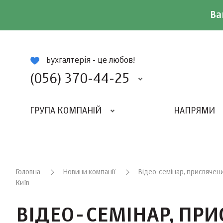
Ва
ій
Бухгалтерія - це любов!
(056) 370-44-25
ГРУПА КОМПАНІЙ
НАПРЯМИ
ВИДАВНИЦТВО «БАЛАНС-КЛУБУ»
«ВСЕУКРАЇНСЬКИЙ БУХГАЛТЕРСКИЙ КЛУБ»
Головна
Новини компанії
Відео-семінар, присвячен
Київ
ВІДЕО-СЕМІНАР, ПР