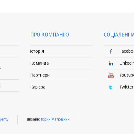
ПРО КОМПАНІЮ
СОЦІАЛЬНІ 
Історія
Facebo
Команда
Linkedi
Р
Партнери
Youtub
і
Кар'єра
Twitter
venty
Дизайн:
Юрий Матюшкин