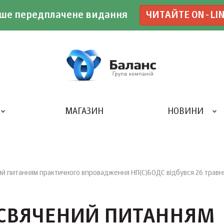
ше передплачене видання
ЧИТАЙТЕ ON-LI
МАГАЗИН
НОВИНИ
ДРУКАРНЯ «БАЛАНС-КЛУБУ»
ий питанням практичного впровадження НП(С)БОДС відбувся 26 травня
ИСВЯЧЕНИЙ ПИТАННЯМ