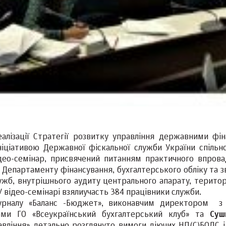
алізації Стратегії розвитку управління державними фін
ніціативою Державної фіскальної служби України спільно
ідео-семінар, присвячений питанням практичного впров
 Департаменту фінансування, бухгалтерського обліку та з
ужб, внутрішнього аудиту центрального апарату, територ
 відео-семінарі взялиучасть 384 працівники служби.
рналу «Баланс -Бюджет», виконавчим директором з
ами ГО «Всеукраїнський бухгалтерський клуб» та
Суш