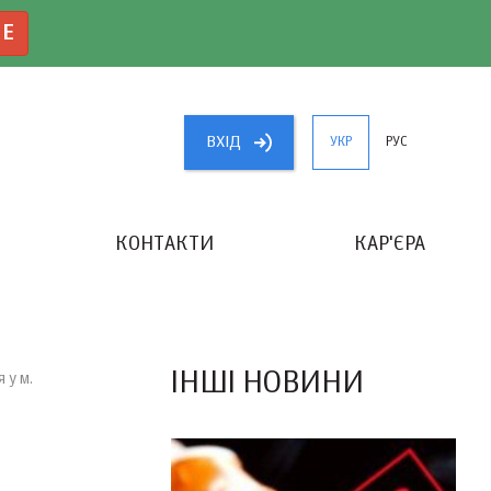
NE
ВХIД
УКР
РУС
КОНТАКТИ
КАР'ЄРА
«КРАЩИЙ БУХГАЛТЕР УКРАЇНИ»
ІНШІ НОВИНИ
 у м.