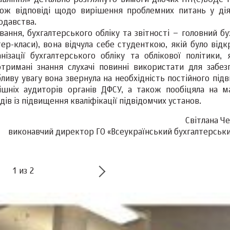
вління» детально розглянуто вимоги діючих НП(С)БОДС і
кож відповіді щодо вирішення проблемних питань у дія
одавства.
ання, бухгалтерського обліку та звітності – головний бу
ер-класи), вона відчула себе студенткою, якій було відк
зації бухгалтерського обліку та облікової політики, я
отримані знання слухачі повинні використати для забез
ливу увагу вона звернула на необхідність постійного під
рішніх аудиторів органів ДФСУ, а також пообіцяла на м
в із підвищення кваліфікації підвідомчих установ.
Світлана Ч
виконавчий директор ГО «Всеукраїнський бухгалтерськи
1
из
2