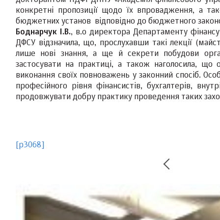
докторантом НДФІ ДННУ «Академія фінансового упра
конкретні пропозиції щодо їх впровадження, а та
бюджетних установ відповідно до бюджетного закон
Боднарчук І.В.
, в.о директора Департаменту фінансув
ДФСУ відзначила, що, прослухавши такі лекції (майст
лише нові знання, а ще й секрети побудови органі
застосувати на практиці, а також наголосила, що 
виконання своїх повноважень у законний спосіб. Особ
професійного рівня фінансистів, бухгалтерів, внут
продовжувати добру практику проведення таких заході
[p3068]