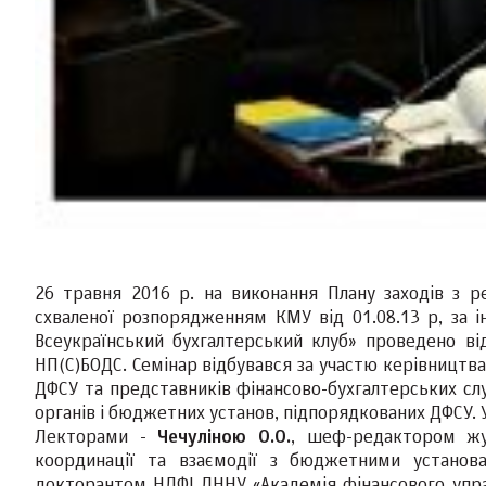
26 травня 2016 р. на виконання Плану заходів з ре
схваленої розпорядженням КМУ від 01.08.13 р, за і
Всеукраїнський бухгалтерський клуб» проведено в
НП(С)БОДС. Семінар відбувався за участю керівництва
ДФСУ та представників фінансово-бухгалтерських сл
органів і бюджетних установ, підпорядкованих ДФСУ. У
Лекторами -
Чечуліною О.О.
, шеф-редактором жу
координації та взаємодії з бюджетними установ