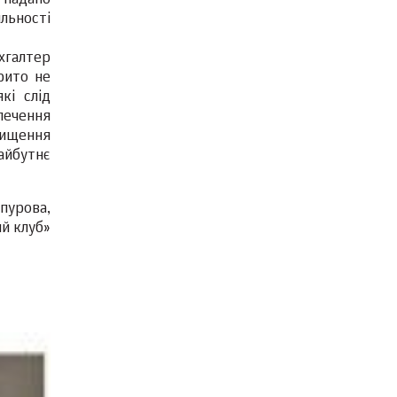
 надано
льності
хгалтер
рито не
кі слід
печення
вищення
айбутнє
епурова,
й клуб»