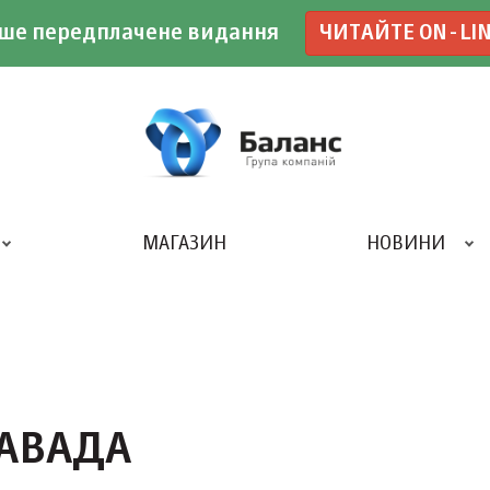
ше передплачене видання
ЧИТАЙТЕ ON-LI
МАГАЗИН
НОВИНИ
ДРУКАРНЯ «БАЛАНС-КЛУБУ»
ЗАВАДА