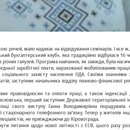
кою речей, мало надихає на відвідування семінарів. І все ж,
кий бухгалтерський клуб», яка традиційно відбулася 16 ч
в різних галузей. Програма навчання, як завжди, була наси
дньої заробітної плати, нарахованої мобілізованим праці
 соціального захисту населення ОДА. Своїми знаннями 
тій, заступник начальника відділу планово-фінансової ро
их правовідносин та оплати праці, а також індексації 
асловська, перший заступник Державної територіальної ін
кінці свого виступу Ганна Володимирівна порадувала с
 стаціонарного телефонного зв’язку. Тепер у жителів інш
пеціалістів, не приїжджаючи до Кіровограда.
ути питання щодо нової звітності з ЄСВ, цього разу роз