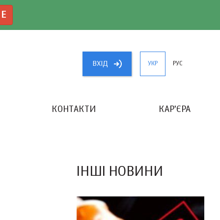
NE
ВХIД
УКР
РУС
КОНТАКТИ
КАР'ЄРА
«КРАЩИЙ БУХГАЛТЕР УКРАЇНИ»
ІНШІ НОВИНИ