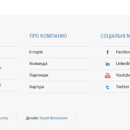
ПРО КОМПАНІЮ
СОЦІАЛЬНІ 
Історія
Facebo
Команда
Linkedi
Р
Партнери
Youtub
і
Кар'єра
Twitter
venty
Дизайн:
Юрий Матюшкин