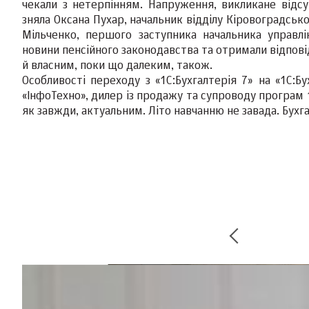
чекали з нетерпінням. Напруження, викликане відс
зняла Оксана Пухар, начальник відділу Кіровоградськог
Мільченко, першого заступника начальника управлі
новини пенсійного законодавства та отримали відповіді
й власним, поки що далеким, також.
Особливості переходу з «1С:Бухгалтерія 7» на «1С:
«ІнфоТехно», дилер із продажу та супроводу програм 
як завжди, актуальним. Літо навчанню не завада. Бухг