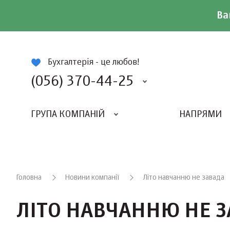
Ва
ій
Бухгалтерія - це любов!
(056) 370-44-25
ГРУПА КОМПАНІЙ
НАПРЯМИ
ВИДАВНИЦТВО «БАЛАНС-КЛУБУ»
«ВСЕУКРАЇНСЬКИЙ БУХГАЛТЕРСКИЙ КЛУБ»
Головна
Новини компанії
Літо навчанню не завада
ЛІТО НАВЧАННЮ НЕ 