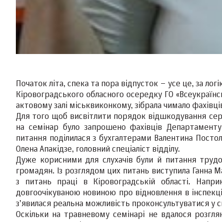
Початок літа, спека та пора відпусток – усе це, за логі
Кіровоградського обласного осередку ГО «Всеукраїнсь
актовому залі міськвиконкому, зібрала чимало фахівці
Для того щоб висвітлити порядок відшкодування сере
на семінар було запрошено фахівців Департаменту
питання поділилася з бухгалтерами Валентина Постола
Олена Апакідзе, головний спеціаліст відділу.
Дуже корисними для слухачів були й питання трудов
громадян. Із розглядом цих питань виступила Ганна М
з питань праці в Кіровоградській області. Напри
довгоочікуваною новиною про відновлення в інспекції
з’явилася реальна можливість проконсультуватися у с
Оскільки на травневому семінарі не вдалося розглян