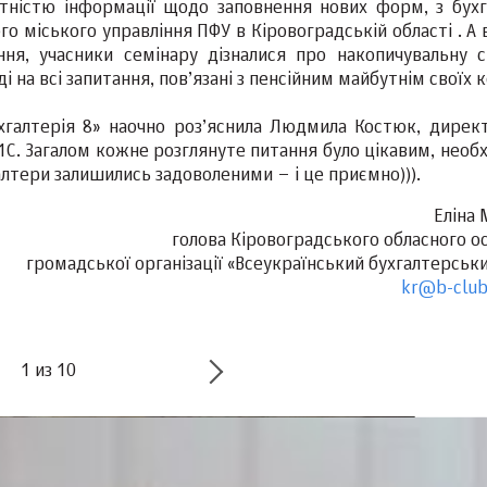
утністю інформації щодо заповнення нових форм, з бухг
о міського управління ПФУ в Кіровоградській області . А в
ння, учасники семінару дізналися про накопичувальну с
 на всі запитання, пов’язані з пенсійним майбутнім своїх к
Бухгалтерія 8» наочно роз’яснила Людмила Костюк, дирек
1С. Загалом кожне розглянуте питання було цікавим, необх
алтери залишились задоволеними – і це приємно))).
Еліна 
голова Кіровоградського обласного о
громадської організації «Всеукраїнський бухгалтерськ
kr@b-club
1
из
10