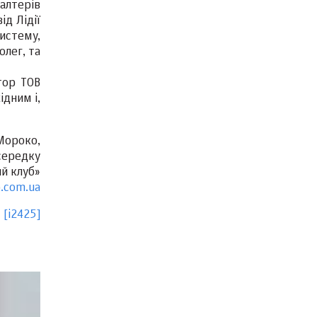
алтерів
ід Лідії
истему,
олег, та
тор ТОВ
ідним і,
Мороко,
середку
ий клуб»
.com.ua
[i2425]