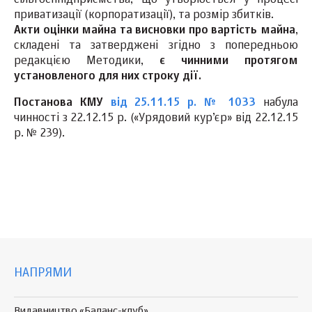
сільгосппідприємства, що утворюється у процесі
приватизації (корпоратизації), та розмір збитків.
Акти оцінки майна та висновки про вартість майна
,
складені та затверджені згідно з попередньою
редакцією Методики,
є чинними протягом
установленого для них строку дії.
Постанова КМУ
від 25.11.15 р. № 1033
набула
чинності з 22.12.15 р. («Урядовий кур’єр» від 22.12.15
р. № 239).
НАПРЯМИ
Видавництво «Баланс-клуб»