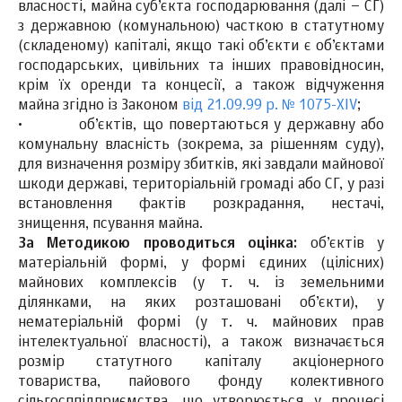
власності, майна суб’єкта господарювання (далі – СГ)
з державною (комунальною) часткою в статутному
(складеному) капіталі, якщо такі об’єкти є об’єктами
господарських, цивільних та інших правовідносин,
крім їх оренди та концесії, а також відчуження
майна згідно із Законом
від 21.09.99 р. № 1075-XIV
;
·
об’єктів, що повертаються у державну або
комунальну власність (зокрема, за рішенням суду),
для визначення розміру збитків, які завдали майнової
шкоди державі, територіальній громаді або СГ, у разі
встановлення фактів розкрадання, нестачі,
знищення, псування майна.
За Методикою проводиться оцінка:
об’єктів у
матеріальній формі, у формі єдиних (цілісних)
майнових комплексів (у т. ч. із земельними
ділянками, на яких розташовані об’єкти), у
нематеріальній формі (у т. ч. майнових прав
інтелектуальної власності), а також визначається
розмір статутного капіталу акціонерного
товариства, пайового фонду колективного