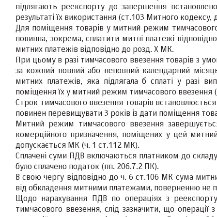
підлягають реекспорту до завершення встановленог
результаті їх використання (ст.103 Митного кодексу, д
Для поміщення товарів у митний режим тимчасового
повинна, зокрема, сплатити митні платежі відповідно
митних платежів відповідно до розд. X МК.
При цьому в разі тимчасового ввезення товарів з у
за кожний повний або неповний календарний місяц
митних платежів, яка підлягала б сплаті у разі ви
поміщення їх у митний режим тимчасового ввезення (ч
Строк тимчасового ввезення товарів встановлюється 
повинен перевищувати 3 років із дати поміщення тов
Митний режим тимчасового ввезення завершується
комерційного призначення, поміщених у цей митн
допускається МК (ч. 1 ст.112 МК).
Сплачені суми ПДВ включаються платником до складу 
було сплачено податок (пп. 206.7.2 ПК).
В свою чергу відповідно до ч. 6 ст.106 МК сума митн
від обкладення митними платежами, поверненню не пі
Щодо нарахування ПДВ по операціях з реекспорту
тимчасового ввезення, слід зазначити, що операції