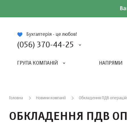
Ва
ій
Бухгалтерія - це любов!
(056) 370-44-25
ГРУПА КОМПАНІЙ
НАПРЯМИ
ВИДАВНИЦТВО «БАЛАНС-КЛУБУ»
«ВСЕУКРАЇНСЬКИЙ БУХГАЛТЕРСКИЙ КЛУБ»
Головна
Новини компанії
Обкладення ПДВ операцій 
ОБКЛАДЕННЯ ПДВ ОПЕ