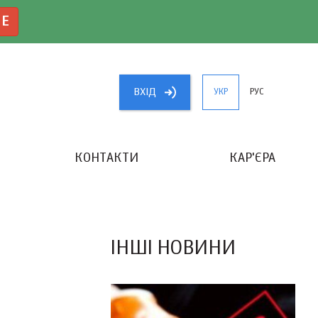
NE
ВХIД
УКР
РУС
КОНТАКТИ
КАР'ЄРА
«КРАЩИЙ БУХГАЛТЕР УКРАЇНИ»
ІНШІ НОВИНИ