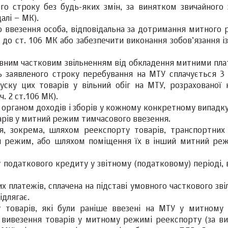
о строку без будь-яких змін, за винятком звичайного 
алі – МК).
 ввезення особа, відповідальна за дотримання митного 
 до ст. 106 МК або забезпечити виконання зобов’язання і
мовним частковим звільненням від обкладення митними пл
ь заявленого строку перебування на МТУ сплачується 3
пуску цих товарів у вільний обіг на МТУ, розрахованої 
. 2 ст.106 МК).
органом доходів і зборів у кожному конкретному випадку,
арів у митний режим тимчасового ввезення.
, зокрема, шляхом реекспорту товарів, транспортних 
ий режим, або шляхом поміщення їх в інший митний ре
податкового кредиту у звітному (податковому) періоді, 
их платежів, сплачена на підставі умовного часткового зв
длягає.
 товарів, які були раніше ввезені на МТУ у митному
 з вивезення товарів у митному режимі реекспорту (за в