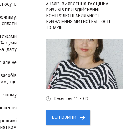
АНАЛІЗ, ВИЯВЛЕННЯ ТА ОЦІНКА
зносу в
РИЗИКІВ ПРИ ЗДІЙСНЕННІ
КОНТРОЛЮ ПРАВИЛЬНОСТІ
режиму,
ВИЗНАЧЕННЯ МИТНОЇ ВАРТОСТІ
з сплати
ТОВАРІВ
атежами
 % суми
на дату
 але не
засобів
жим, що
в якому
December 11, 2013
ільнення
ВСІ НОВИНИ
 режимі
инятком