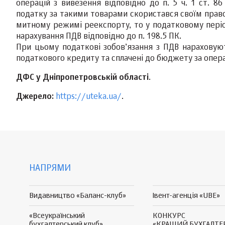
операцій з вивезення відповідно до п. 5 ч. 1 ст. 
податку за такими товарами скористався своїм право
митному режимі реекспорту, то у податковому період
нарахування ПДВ відповідно до п. 198.5 ПК.
При цьому податкові зобов’язання з ПДВ нараховую
податкового кредиту та сплачені до бюджету за опера
ДФС у Дніпропетровській області
.
Джерело:
https://uteka.ua/
.
НАПРЯМИ
Видавництво «Баланс-клуб»
Івент-агенція «UBE»
«Всеукраїнський
КОНКУРС
бухгалтерський клуб»
«КРАЩИЙ БУХГАЛТЕ