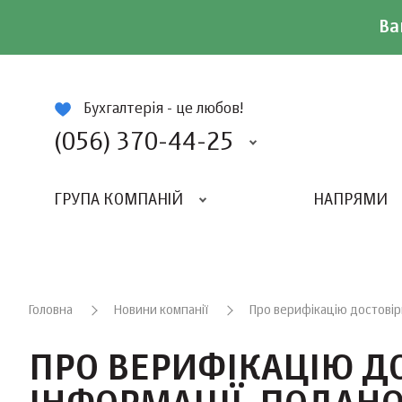
Ва
ій
Бухгалтерія - це любов!
(056) 370-44-25
ГРУПА КОМПАНІЙ
НАПРЯМИ
ВИДАВНИЦТВО «БАЛАНС-КЛУБУ»
«ВСЕУКРАЇНСЬКИЙ БУХГАЛТЕРСКИЙ КЛУБ»
Головна
Новини компанії
Про верифікацію достовір
ПРО ВЕРИФІКАЦІЮ Д