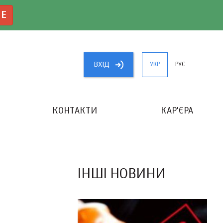
NE
ВХIД
УКР
РУС
КОНТАКТИ
КАР'ЄРА
«КРАЩИЙ БУХГАЛТЕР УКРАЇНИ»
ІНШІ НОВИНИ