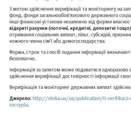
З метою здійснення верифікації та моніторингу на з
фонд, фонди загальнообов'язкового державного соціаль
інші фінансові установи незалежно від форми власнос
відкриті рахунки (поточні, кредитні, депозитні тощо)
отримання соціальних виплат, пільг, субсидій, призн
кожного члена сім'ї або домогосподарства.
Форма, строк та спосіб подання інформації визначаю
безоплатно.
Інформація за запитом може подаватися одноразово аб
здійснення верифікації достовірності інформації своє
Верифікація та моніторинг державних виплат здійсню
Джерело:
http://uteka.ua/ua/publication/O-verifikacii-
socvypla
.