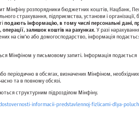
апит Мінфіну розпорядники бюджетних коштів, Нацбанк, Пе
ного страхування, підприємства, установи і організації, 
ті
подають інформацію, в тому числі персональні дані, п
, операції, залишок коштів на рахунках
. У разі нарахуванн
ачених на сім'ю або домогосподарство, інформація подаєть
ться Мінфіном у письмовому запиті. Інформація подається
о періодично в обсягах, визначених Мінфіном, необхідних
часно та в повному обсязі.
ються структурним підрозділом Мінфіну.
dostovernosti-informacii-predstavlennoj-fizlicami-dlya-poluch