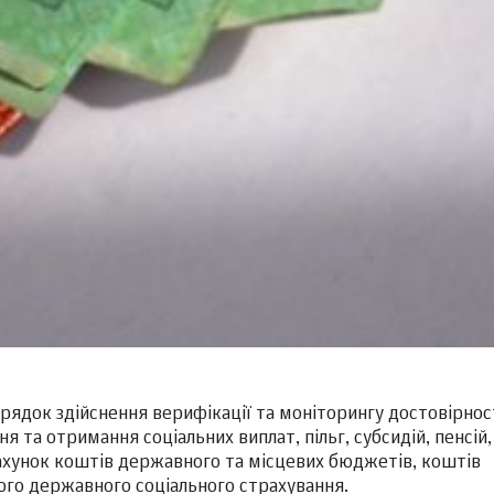
ядок здійснення верифікації та моніторингу достовірнос
 та отримання соціальних виплат, пільг, субсидій, пенсій,
рахунок коштів державного та місцевих бюджетів, коштів
ого державного соціального страхування.