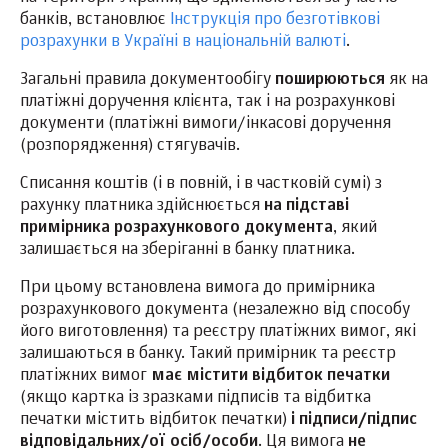
банків, встановлює
Інструкція про безготівкові
розрахунки в Україні в національній валюті
.
Загальні правила документообігу
поширюються
як на
платіжні доручення клієнта, так і на розрахункові
документи (платіжні вимоги/інкасові доручення
(розпорядження) стягувачів.
Списання коштів (і в повній, і в частковій сумі) з
рахунку платника здійснюється
на підставі
примірника розрахункового документа
, який
залишається на зберіганні в банку платника.
При цьому встановлена вимога до примірника
розрахункового документа (незалежно від способу
його виготовлення) та реєстру платіжних вимог, які
залишаються в банку. Такий примірник та реєстр
платіжних вимог
має містити відбиток печатки
(якщо картка із зразками підписів та відбитка
печатки містить відбиток печатки)
і підписи/підпис
відповідальних/ої осіб/особи
. Ця вимога
не