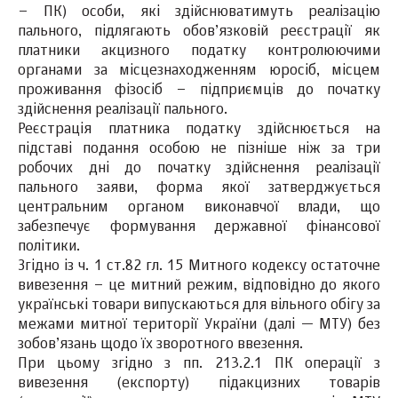
– ПК) особи, які здійснюватимуть реалізацію
пального, підлягають обов’язковій реєстрації як
платники акцизного податку контролюючими
органами за місцезнаходженням юросіб, місцем
проживання фізосіб – підприємців до початку
здійснення реалізації пального.
Реєстрація платника податку здійснюється на
підставі подання особою не пізніше ніж за три
робочих дні до початку здійснення реалізації
пального заяви, форма якої затверджується
центральним органом виконавчої влади, що
забезпечує формування державної фінансової
політики.
Згідно із ч. 1 ст.82 гл. 15 Митного кодексу остаточне
вивезення – це митний режим, відповідно до якого
українські товари випускаються для вільного обігу за
межами митної території України (далі — МТУ) без
зобов’язань щодо їх зворотного ввезення.
При цьому згідно з пп. 213.2.1 ПК операції з
вивезення (експорту) підакцизних товарів