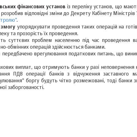
вських фінансових
установ
із переліку установ, що мают
 розробив відповідні зміни до Декрету Кабінету Міністрів
нтролю”
.
 змогу
упорядкувати проведення таких операцій на готі
еку та прозорість їх проведення.
асть суттєвих проблем населенню під час проведення в
ютно-обмінних операцій здійснюється банками.
и передбачено врегулювання податкових питань, що вини
ахових виплат, що отримують банки у разі неповернення 
ання ПДВ операції банків з відчуження заставного м
улювання” боргу будуть чітко розмежовані, тоді банки 
ої заборгованості.