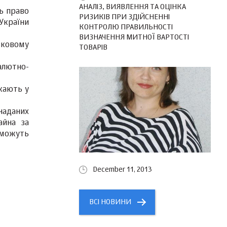
АНАЛІЗ, ВИЯВЛЕННЯ ТА ОЦІНКА
ь право
РИЗИКІВ ПРИ ЗДІЙСНЕННІ
 України
КОНТРОЛЮ ПРАВИЛЬНОСТІ
ВИЗНАЧЕННЯ МИТНОЇ ВАРТОСТІ
вковому
ТОВАРІВ
алютно-
кають у
наданих
айна за
зможуть
December 11, 2013
ВСІ НОВИНИ