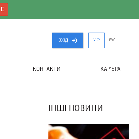
NE
ВХIД
УКР
РУС
КОНТАКТИ
КАР'ЄРА
«КРАЩИЙ БУХГАЛТЕР УКРАЇНИ»
ІНШІ НОВИНИ