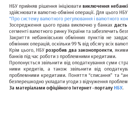
НБУ прийняв рішення ініціювати
виключення небанкі
здійснювати валютно-обмінні операції. Для цього НБУ
“Про систему валютного регулювання і валютного ко
Зосередження цього права виключно у банках
дасть
сегменті валютного ринку України та забезпечить безп
Закриття небанківських обмінних пунктів не завд
обмінних операцій, оскільки 99 % від обсягу всіх вал
Крім цього, НБУ
розробив два законопроекти
, яким
банків під час роботи з проблемними кредитами.
Пропонується звільнити від оподаткування суми стр
ними кредитів, а також звільнити від оподаткув
проблемними кредитами. Поняття “списання” та “ан
безперешкодно укладати угоди з відчуження проблемн
За матеріалами офіційного Інтернет-порталу
НБУ
.