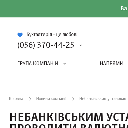
Ва
ій
Бухгалтерія - це любов!
(056) 370-44-25
ГРУПА КОМПАНІЙ
НАПРЯМИ
ВИДАВНИЦТВО «БАЛАНС-КЛУБУ»
«ВСЕУКРАЇНСЬКИЙ БУХГАЛТЕРСКИЙ КЛУБ»
Головна
Новини компанії
Небанківським установам 
НЕБАНКІВСЬКИМ УСТ