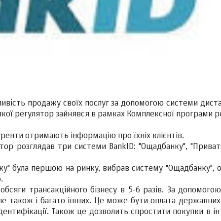
ивість продажу своїх послуг за допомогою системи диста
 якої регулятор зайнявся в рамках Комплексної програми 
уренти отримають інформацію про їхніх клієнтів.
тор розглядав три системи BankID: "Ощадбанку", "Приватб
у" була першою на ринку, вибрав систему "Ощадбанку", о
.
бсяги трансакційного бізнесу в 5-6 разів. За допомогою
ле також і багато інших. Це може бути оплата державних 
дентифікації. Також це дозволить спростити покупки в ін