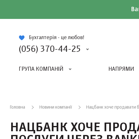
Ва
ій
Бухгалтерія - це любов!
(056) 370-44-25
ГРУПА КОМПАНІЙ
НАПРЯМИ
ВИДАВНИЦТВО «БАЛАНС-КЛУБУ»
«ВСЕУКРАЇНСЬКИЙ БУХГАЛТЕРСКИЙ КЛУБ»
Головна
Новини компанії
Нацбанк хоче продавати ба
НАЦБАНК ХОЧЕ ПРОД