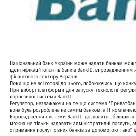
Національний банк України може надати банкам можл
ідентифікації клієнтів банків BankID, впровадженням
фінансового сектору України.
Поки що не всі готові до цього, побоюючись, що конк
При виборі платформи для запуску технології регуля
норвезької системи BankID.
Регулятор, незважаючи на те що система "Приватбанк
вона була розроблена не самим банком, а IT компанією
Впровадження системи BankID дозволить збільшити о
можна не тільки надавати адміністративні послуги, а
отримання послуг різних банків за допомогою такої і