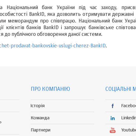
та Національний банк України під час заходу, присв
особистості BankID, яка дозволить отримувати державні 
сали меморандум про співпрацю. Національний банк Укра
ї клієнтів банків BankID і запрошує банківське співтова
я до публічного обговорення даної системи.
chet-prodavat-bankovskie-uslugi-cherez-BankID
.
ПРО КОМПАНІЮ
СОЦІАЛЬНІ 
Історія
Facebo
Команда
Linkedi
Р
Партнери
Youtub