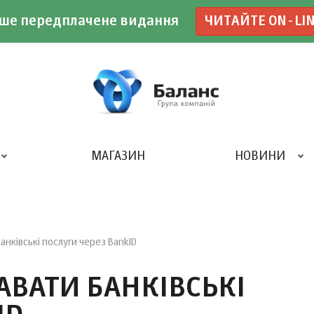
ше передплачене видання
ЧИТАЙТЕ ON-LI
МАГАЗИН
НОВИНИ
ДРУКАРНЯ «БАЛАНС-КЛУБУ»
нківські послуги через BankID
АВАТИ БАНКІВСЬКІ