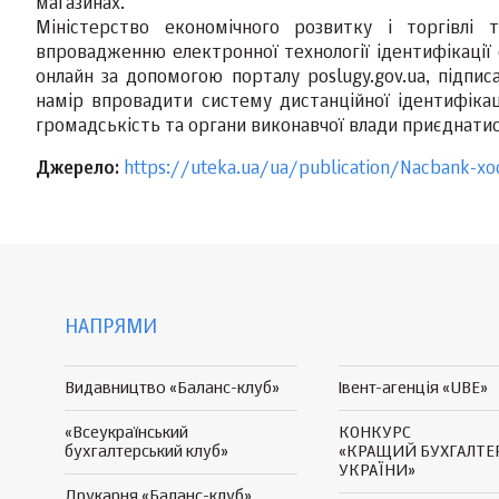
магазинах.
Міністерство економічного розвитку і торгівлі 
впровадженню електронної технології ідентифікації 
онлайн за допомогою порталу poslugy.gov.ua, підпи
намір впровадити систему дистанційної ідентифікаці
громадськість та органи виконавчої влади приєднатис
Джерело:
https://uteka.ua/ua/publication/Nacbank-xo
НАПРЯМИ
Видавництво «Баланс-клуб»
Івент-агенція «UBE»
«Всеукраїнський
КОНКУРС
бухгалтерський клуб»
«КРАЩИЙ БУХГАЛТЕ
УКРАЇНИ»
Друкарня «Баланс-клуб»