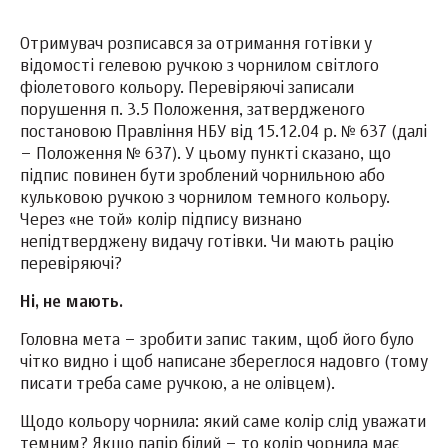
Отримувач розписався за отримання готівки у
відомості гелевою ручкою з чорнилом світлого
фіолетового кольору. Перевіряючі записали
порушення п. 3.5 Положення, затвердженого
постановою Правління НБУ від 15.12.04 р. № 637 (далі
– Положення № 637). У цьому пункті сказано, що
підпис повинен бути зроблений чорнильною або
кульковою ручкою з чорнилом темного кольору.
Через «не той» колір підпису визнано
непідтверджену видачу готівки. Чи мають рацію
перевіряючі?
Ні, не мають.
Головна мета – зробити запис таким, щоб його було
чітко видно і щоб написане збереглося надовго (тому
писати треба саме ручкою, а не олівцем).
Щодо кольору чорнила: який саме колір слід уважати
темним? Якщо папір білий – то колір чорнила має