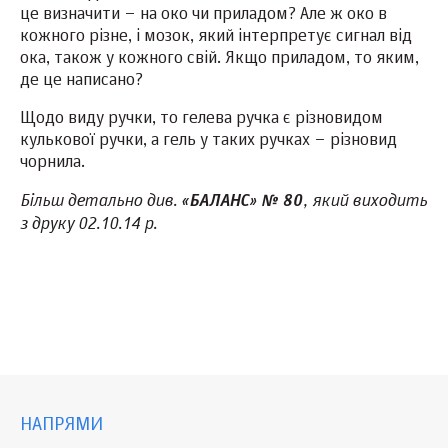
це визначити – на око чи приладом? Але ж око в
кожного різне, і мозок, який інтерпретує сигнал від
ока, також у кожного свій. Якщо приладом, то яким,
де це написано?
Щодо виду ручки, то гелева ручка є різновидом
кулькової ручки, а гель у таких ручках – різновид
чорнила.
Більш детально див. «
»
, який виходить
БАЛАНС
№ 80
з друку 02.10.14 р.
НАПРЯМИ