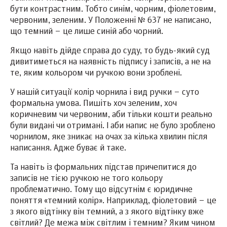
бути контрастним. Тобто синім, чорним, фіолетовим,
червоним, зеленим. У Положенні № 637 не написано,
що темний – це лише синій або чорний.
Якщо навіть дійде справа до суду, то будь-який суд
дивитиметься на наявність підпису і записів, а не на
те, яким кольором чи ручкою вони зроблені.
У нашій ситуації колір чорнила і вид ручки – суто
формальна умова. Пишіть хоч зеленим, хоч
коричневим чи червоним, аби тільки кошти реально
були видані чи отримані. І аби напис не було зроблено
чорнилом, яке зникає на очах за кілька хвилин після
написання. Адже буває й таке.
Та навіть із формальних підстав причепитися до
записів не тією ручкою не того кольору
проблематично. Тому що відсутнім є юридичне
поняття «темний колір». Наприклад, фіолетовий – це
з якого відтінку він темний, а з якого відтінку вже
світлий? Де межа між світлим і темним? Яким чином