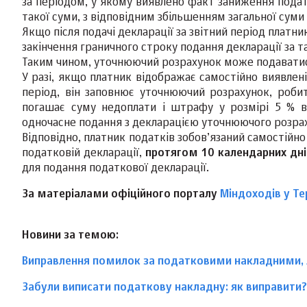
за періодом, у якому виявлено факт заниження податк
такої суми, з відповідним збільшенням загальної суми
Якщо після подачі декларації за звітний період плат
закінчення граничного строку подання декларації за т
Таким чином, уточнюючий розрахунок може подаватис
У разі, якщо платник відображає самостійно виявлені
період, він заповнює уточнюючий розрахунок, робит
погашає суму недоплати і штрафу у розмірі 5 % в
одночасне подання з декларацією уточнюючого розрах
Відповідно, платник податків зобов’язаний самостійно
податковій декларації,
протягом 10 календарних дні
для подання податкової декларації.
За матер
іалами офіційного порталу
Міндоходів у Те
Новини за темою:
Виправлення помилок за податковими накладними, я
Забули виписати податкову накладну: як виправити?