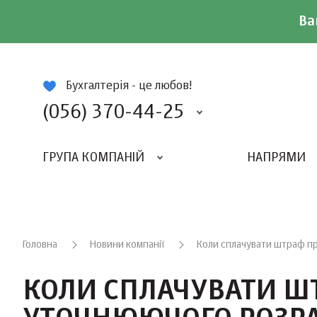
Ва
ій
Бухгалтерія - це любов!
(056) 370-44-25
ГРУПА КОМПАНІЙ
НАПРЯМИ
ВИДАВНИЦТВО «БАЛАНС-КЛУБУ»
«ВСЕУКРАЇНСЬКИЙ БУХГАЛТЕРСКИЙ КЛУБ»
Головна
Новини компанії
Коли сплачувати штраф пр
КОЛИ СПЛАЧУВАТИ Ш