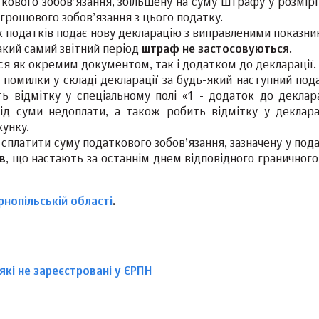
ового зобов’язання, збільшену на суму штрафу у розмірі 
 грошового зобов’язання з цього податку.
ник податків подає нову декларацію з виправленими показн
акий самий звітний період
штраф
не застосовуються
.
я як окремим документом, так і додатком до декларації.
 помилки у складі декларації за будь-який наступний под
ь відмітку у спеціальному полі «1 - додаток до деклара
ід суми недоплати, а також робить відмітку у деклара
унку.
 сплатити суму податкового зобов’язання, зазначену у под
в
, що настають за останнім днем відповідного граничного
рнопільській області
.
кі не зареєстровані у ЄРПН