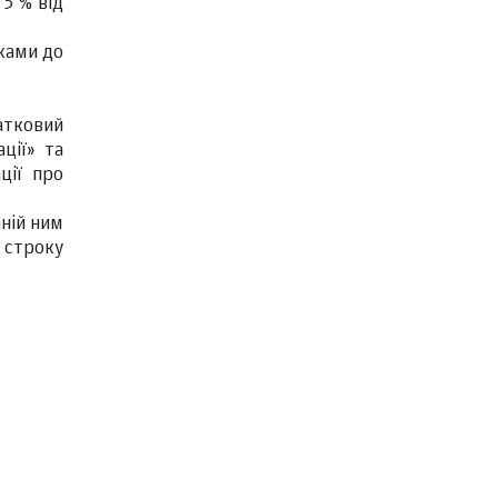
5 % від
иками до
атковий
ції» та
ції про
аній ним
 строку