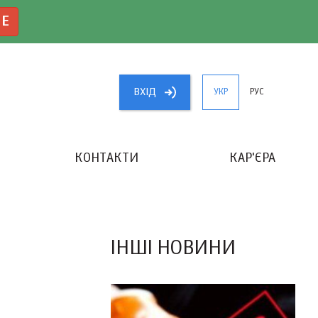
NE
ВХIД
УКР
РУС
КОНТАКТИ
КАР'ЄРА
«КРАЩИЙ БУХГАЛТЕР УКРАЇНИ»
ІНШІ НОВИНИ