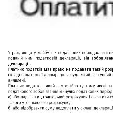
У разі, якщо у майбутніх податкових періодах платн
поданій ним податковій декларації,
він зобов’яз
декларації
.
Платник податків
має право не подавати такий роз
складі податкової декларації за будь-який наступний
виявлені.
Платник податків, який самостійно (у тому числі з
податкового зобов’язання минулих податкових період
а) або надіслати уточнюючий розрахунок і сплатити с
такого уточнюючого розрахунку;
б) або відобразити суму недоплати у складі декларац