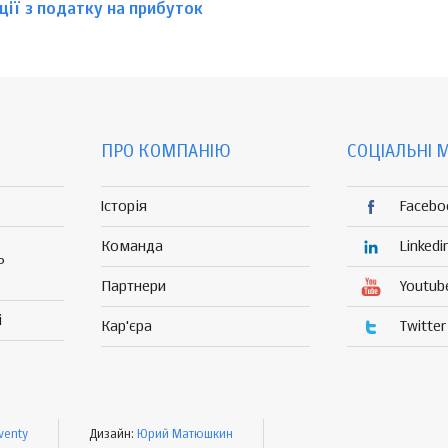
ції з податку на прибуток
ПРО КОМПАНІЮ
СОЦІАЛЬНІ 
Історія
Facebo
Команда
Linkedi
Р
Партнери
Youtub
і
Кар'єра
Twitter
venty
Дизайн:
Юрий Матюшкин