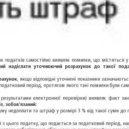
ик податків самостійно виявляє помилки, що містяться у
аний надіслати уточнюючий розрахунок до такої под
рахунок
, якщо відповідні уточнені показники зазначають
 податковий період, протягом якого такі помилки були са
а результатами електронної перевірки) виявляє факт за
ів,
зобов’язаний:
уму недоплати та штраф у розмірі 3 % від такої суми до 
ії з цього податку, що подається за податковий період, н