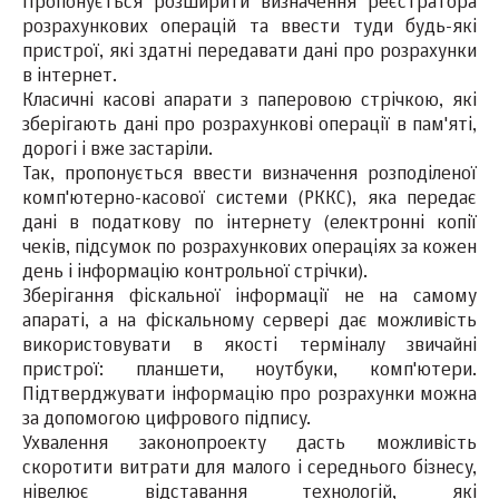
Пропонується розширити визначення реєстратора
розрахункових операцій та ввести туди будь-які
пристрої, які здатні передавати дані про розрахунки
в інтернет.
Класичні касові апарати з паперовою стрічкою, які
зберігають дані про розрахункові операції в пам'яті,
дорогі і вже застаріли.
Так, пропонується ввести визначення розподіленої
комп'ютерно-касової системи (РККС), яка передає
дані в податкову по інтернету (електронні копії
чеків, підсумок по розрахункових операціях за кожен
день і інформацію контрольної стрічки).
Зберігання фіскальної інформації не на самому
апараті, а на фіскальному сервері дає можливість
використовувати в якості терміналу звичайні
пристрої: планшети, ноутбуки, комп'ютери.
Підтверджувати інформацію про розрахунки можна
за допомогою цифрового підпису.
Ухвалення законопроекту дасть можливість
скоротити витрати для малого і середнього бізнесу,
нівелює відставання технологій, які