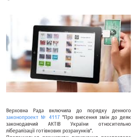
Верховна Рада включила до порядку денного
законопроект № 4117
"Про внесення змін до деяк
законодавчий АКТІВ України относительно
лібералізації готівкових розрахунків".