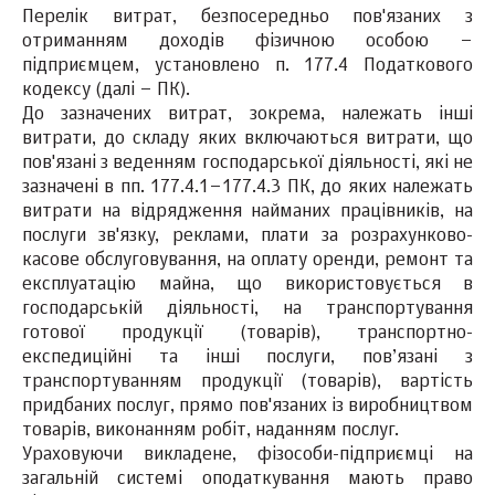
Перелік витрат, безпосередньо пов'язаних з
отриманням доходів фізичною особою –
підприємцем, установлено п. 177.4 Податкового
кодексу (далі – ПК).
До зазначених витрат, зокрема, належать інші
витрати, до складу яких включаються витрати, що
пов'язані з веденням господарської діяльності, які не
зазначені в пп. 177.4.1–177.4.3 ПК, до яких належать
витрати на відрядження найманих працівників, на
послуги зв'язку, реклами, плати за розрахунково-
касове обслуговування, на оплату оренди, ремонт та
експлуатацію майна, що використовується в
господарській діяльності, на транспортування
готової продукції (товарів), транспортно-
експедиційні та інші послуги, пов’язані з
транспортуванням продукції (товарів), вартість
придбаних послуг, прямо пов'язаних із виробництвом
товарів, виконанням робіт, наданням послуг.
Ураховуючи викладене, фізособи-підприємці на
загальній системі оподаткування мають право