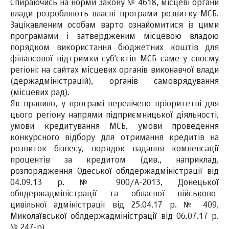
Спираючись на норми Закону № 4618, місцеві органи
влади розробляють власні програми розвитку МСБ.
Зацікавленим особам варто ознайомитися із цими
програмами і затвердженим місцевою владою
порядком використання бюджетних коштів для
фінансової підтримки суб'єктів МСБ саме у своєму
регіоні: на сайтах місцевих органів виконавчої влади
(держадміністрацій), органів самоврядування
(місцевих рад).
Як правило, у програмі перелічено пріоритетні для
цього регіону напрями підприємницької діяльності,
умови кредитування МСБ, умови проведення
конкурсного відбору для отримання кредитів на
розвиток бізнесу, порядок надання компенсації
процентів за кредитом (див., наприклад,
розпорядження Одеської облдержадміністрації від
04.09.13 р. № 900/А-2013, Донецької
облдержадміністрації та обласної військово-
цивільної адміністрації від 25.04.17 р. № 409,
Миколаївської облдержадміністрації від 06.07.17 р.
№ 247-р).