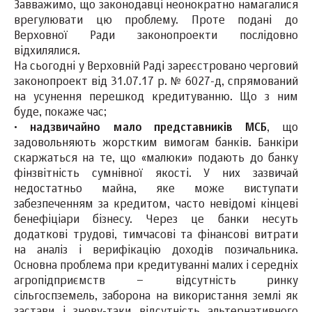
Завважимо, що законодавці неонократно намагалися
врегулювати цю проблему. Проте подані до
Верховної Ради законопроекти послідовно
відхилялися.
На сьогодні у Верховній Раді зареєстровано черговий
законопроект від 31.07.17 р. № 6027-д, спрямований
на усунення перешкод кредитуванню. Що з ним
буде, покаже час;
·
надзвичайно мало представників МСБ
, що
задовольняють жорстким вимогам банків. Банкіри
скаржаться на те, що «малюки» подають до банку
фінзвітність сумнівної якості. У них зазвичай
недостатньо майна, яке може виступати
забезпеченням за кредитом, часто невідомі кінцеві
бенефіціари бізнесу. Через це банки несуть
додаткові трудові, тимчасові та фінансові витрати
на аналіз і верифікацію доходів позичальника.
Основна проблема при кредитуванні малих і середніх
агропідприємств – відсутність ринку
сільгоспземель, заборона на використання землі як
застави і знову-таки відсутність альтернативного