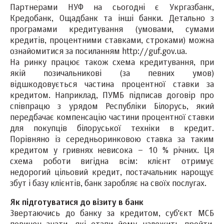
Партнерами НУФ на сьогодні є Укргазбанк,
Кредобанк, Ощадбанк та інші банки. Детально з
програмами кредитування (умовами, сумами
кредитів, процентними ставками, строками) можна
ознайомитися за посиланням http://guf.gov.ua.
На ринку працює також схема кредитування, при
якій позичальникові (за певних умов)
відшкодовується частина процентної ставки за
кредитом. Наприклад, ПУМБ підписав договір про
співпрацю з урядом Республіки Білорусь, який
передбачає компенсацію частини процентної ставки
для покупців білоруської техніки в кредит.
Порівняно із середньоринковою ставка за таким
кредитом у гривнях невисока – 10 % річних. Ця
схема роботи вигідна всім: клієнт отримує
недорогий цільовий кредит, постачальник нарощує
збут і базу клієнтів, банк заробляє на своїх послугах.
Як підготуватися до візиту в банк
Звертаючись до банку за кредитом, суб'єкт МСБ