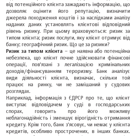
від потенційного клієнта зажадають інформацію, що
дозволяє оцінити його репутацію, визначити
джерела походження коштів і за наслідками аналізу
наданих даних установлять клієнтові відповідний
рівень ризику. При цьому враховуються: ризик за
типом клієнта; ризик послуги, яку клієнт отримує від
банку; географічний ризик. Що це за ризики?
Ризик за типом клієнта
– це наявна або потенційна
небезпека, що клієнт почне здійснювати фінансові
операції, пов'язані з легалізацією кримінальних
доходів/фінансуванням тероризму. Банк аналізує
види діяльності клієнта, визначає, скільки той
працює на ринку, чи не замішаний у судових
розглядах.
Наприклад, інформація з ЄДРСР про те, що клієнт
виступає відповідачем у суді в господарських
спорах, говорить про його можливу
неблагонадійність і зменшує вірогідність отримання
кредиту. Крім того, банк з'ясовує, чи немає у клієнта
кредитів, особливо прострочених, в інших банках.