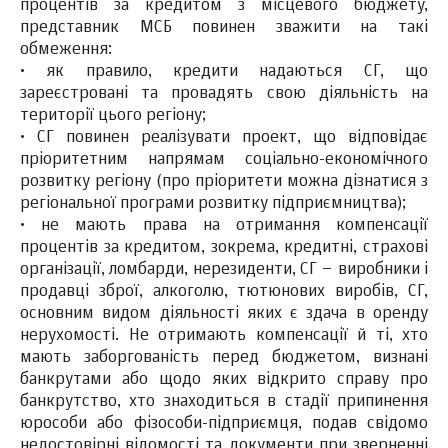
процентів за кредитом з місцевого бюджету,
представник МСБ повинен зважити на такі
обмеження:
·
як правило, кредити надаються СГ, що
зареєстровані та провадять свою діяльність на
території цього регіону;
·
СГ повинен реалізувати проект, що відповідає
пріоритетним напрямам соціально-економічного
розвитку регіону (про пріоритети можна дізнатися з
регіональної програми розвитку підприємництва);
·
не мають права на отримання компенсації
процентів за кредитом, зокрема, кредитні, страхові
організації, ломбарди, нерезиденти, СГ – виробники і
продавці зброї, алкоголю, тютюнових виробів, СГ,
основним видом діяльності яких є здача в оренду
нерухомості. Не отримають компенсації й ті, хто
мають заборгованість перед бюджетом, визнані
банкрутами або щодо яких відкрито справу про
банкрутство, хто знаходиться в стадії припинення
юрособи або фізособи-підприємця, подав свідомо
недостовірні відомості та документи при зверненні