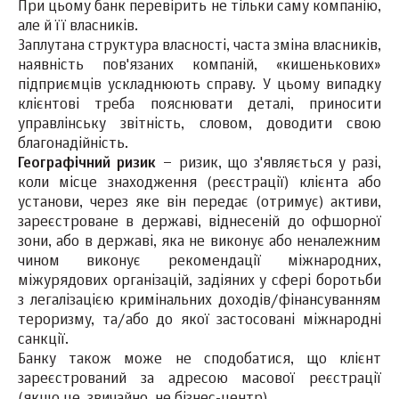
При цьому банк перевірить не тільки саму компанію,
але й її власників.
Заплутана структура власності, часта зміна власників,
наявність пов'язаних компаній, «кишенькових»
підприємців ускладнюють справу. У цьому випадку
клієнтові треба пояснювати деталі, приносити
управлінську звітність, словом, доводити свою
благонадійність.
Географічний ризик
– ризик, що з'являється у разі,
коли місце знаходження (реєстрації) клієнта або
установи, через яке він передає (отримує) активи,
зареєстроване в державі, віднесеній до офшорної
зони, або в державі, яка не виконує або неналежним
чином виконує рекомендації міжнародних,
міжурядових організацій, задіяних у сфері боротьби
з легалізацією кримінальних доходів/фінансуванням
тероризму, та/або до якої застосовані міжнародні
санкції.
Банку також може не сподобатися, що клієнт
зареєстрований за адресою масової реєстрації
(якщо це, звичайно, не бізнес-центр).