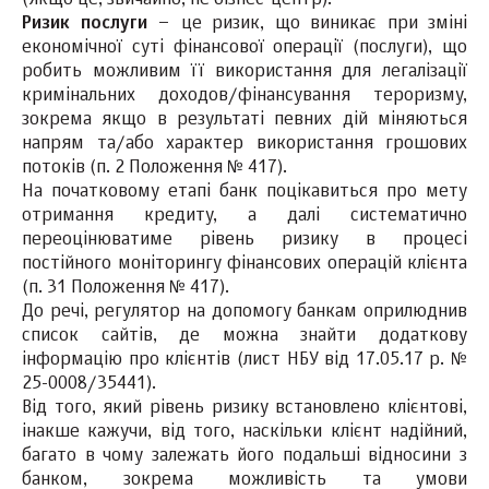
Ризик послуги
– це ризик, що виникає при зміні
економічної суті фінансової операції (послуги), що
робить можливим її використання для легалізації
кримінальних доходов/фінансування тероризму,
зокрема якщо в результаті певних дій міняються
напрям та/або характер використання грошових
потоків (п. 2 Положення № 417).
На початковому етапі банк поцікавиться про мету
отримання кредиту, а далі систематично
переоцінюватиме рівень ризику в процесі
постійного моніторингу фінансових операцій клієнта
(п. 31 Положення № 417).
До речі, регулятор на допомогу банкам оприлюднив
список сайтів, де можна знайти додаткову
інформацію про клієнтів (лист НБУ від 17.05.17 р. №
25-0008/35441).
Від того, який рівень ризику встановлено клієнтові,
інакше кажучи, від того, наскільки клієнт надійний,
багато в чому залежать його подальші відносини з
банком, зокрема можливість та умови