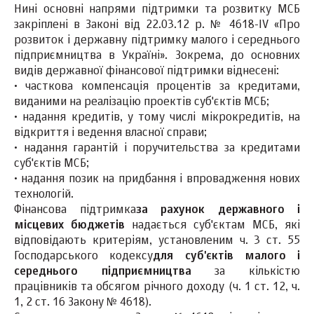
Нині основні напрями підтримки та розвитку МСБ
закріплені в Законі від 22.03.12 р. № 4618-IV «Про
розвиток і державну підтримку малого і середнього
підприємництва в Україні». Зокрема, до основних
видів державної фінансової підтримки віднесені:
·
часткова компенсація процентів за кредитами,
виданими на реалізацію проектів суб'єктів МСБ;
·
надання кредитів, у тому числі мікрокредитів, на
відкриття і ведення власної справи;
·
надання гарантій і поручительства за кредитами
суб'єктів МСБ;
·
надання позик на придбання і впровадження нових
технологій.
Фінансова підтримка
за рахунок державного і
місцевих бюджетів
надається суб'єктам МСБ, які
відповідають критеріям, установленим ч. 3 ст. 55
Господарського кодексу
для суб'єктів малого і
середнього підприємництва
за кількістю
працівників та обсягом річного доходу (ч. 1 ст. 12, ч.
1, 2 ст. 16 Закону № 4618).