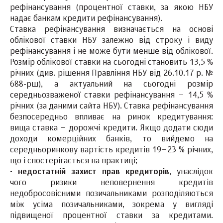
рефінансування (процентної ставки, за якою НБУ
надає банкам кредити рефінансування).
Ставка рефінансування визначається на основі
облікової ставки НБУ залежно від строку і виду
рефінансування і не може бути менше від облікової.
Розмір облікової ставки на сьогодні становить 13,5 %
річних (див. рішення Правління НБУ від 26.10.17 р. №
688-рш), а актуальний на сьогодні розмір
середньозваженої ставки рефінансування – 14,5 %
річних (за даними сайта НБУ). Ставка рефінансування
безпосередньо впливає на ринок кредитування:
вища ставка – дорожчі кредити. Якщо додати сюди
доходи комерційних банків, то вийдемо на
середньоринкову вартість кредитів 19–23 % річних,
що і спостерігається на практиці;
·
недостатній захист прав кредиторів
, унаслідок
чого ризики неповернення кредитів
недобросовісними позичальниками розподіляються
між усіма позичальниками, зокрема у вигляді
підвищеної процентної ставки за кредитами.