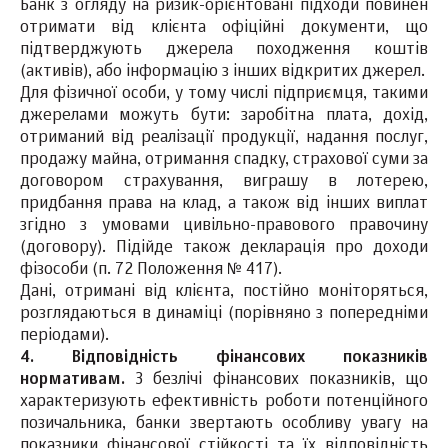
Банк з огляду на ризик-орієнтовані підходи повинен
отримати від клієнта офіційні документи, що
підтверджують джерела походження коштів
(активів), або інформацію з інших відкритих джерел.
Для фізичної особи, у тому числі підприємця, такими
джерелами можуть бути: заробітна плата, дохід,
отриманий від реалізації продукції, надання послуг,
продажу майна, отримання спадку, страхової суми за
договором страхування, виграшу в лотерею,
придбання права на клад, а також від інших виплат
згідно з умовами цивільно-правового правочину
(договору). Підійде також декларація про доходи
фізособи (п. 72 Положення № 417).
Дані, отримані від клієнта, постійно моніторяться,
розглядаються в динаміці (порівняно з попередніми
періодами).
4. Відповідність фінансових показників
нормативам.
З безлічі фінансових показників, що
характеризують ефективність роботи потенційного
позичальника, банки звертають особливу увагу на
показники фінансової стійкості та їх відповідність