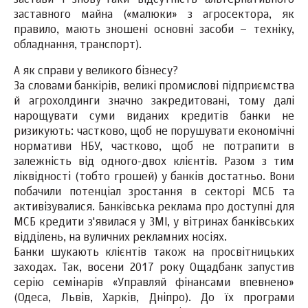
заставного майна («малюки» з агросектора, як
правило, мають зношені основні засоби – техніку,
обладнання, транспорт).
А як справи у великого бізнесу?
За словами банкірів, великі промислові підприємства
й агрохолдинги значно закредитовані, тому далі
нарощувати суми виданих кредитів банки не
ризикують: частково, щоб не порушувати економічні
нормативи НБУ, частково, щоб не потрапити в
залежність від одного-двох клієнтів. Разом з тим
ліквідності (тобто грошей) у банків достатньо. Вони
побачили потенціал зростання в секторі МСБ та
активізувалися. Банківська реклама про доступні для
МСБ кредити з'явилася у ЗМІ, у вітринах банківських
відділень, на вуличних рекламних носіях.
Банки шукають клієнтів також на просвітницьких
заходах. Так, восени 2017 року Ощадбанк запустив
серію семінарів «Управляй фінансами впевнено»
(Одеса, Львів, Харків, Дніпро). До їх програми