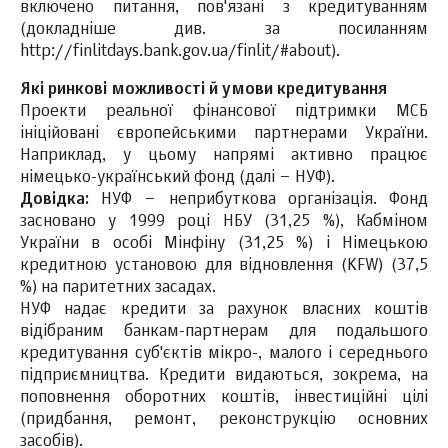
включено питання, пов'язані з кредитуванням
(докладніше див. за посиланням
http://finlitdays.bank.gov.ua/finlit/#about).
Які ринкові можливості й умови кредитування
Проекти реальної фінансової підтримки МСБ
ініційовані європейськими партнерами України.
Наприклад, у цьому напрямі активно працює
німецько-український фонд (далі – НУФ).
Довідка:
НУФ – неприбуткова організація. Фонд
засновано у 1999 році НБУ (31,25 %), Кабміном
України в особі Мінфіну (31,25 %) і Німецькою
кредитною установою для відновлення (KFW) (37,5
%) на паритетних засадах.
НУФ надає кредити за рахунок власних коштів
відібраним банкам-партнерам для подальшого
кредитування суб'єктів мікро-, малого і середнього
підприємництва. Кредити видаються, зокрема, на
поповнення оборотних коштів, інвестиційні цілі
(придбання, ремонт, реконструкцію основних
засобів).