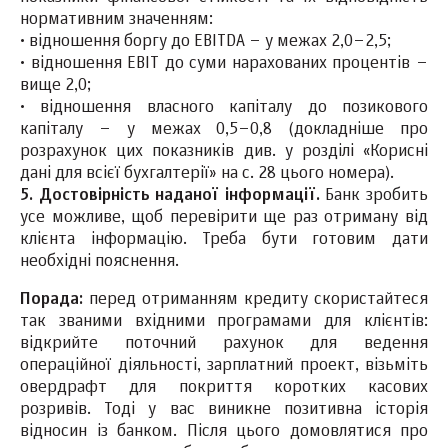
нормативним значенням:
·
відношення боргу до EBITDA – у межах 2,0–2,5;
·
відношення EBIT до суми нарахованих процентів –
вище 2,0;
·
відношення власного капіталу до позикового
капіталу – у межах 0,5–0,8 (докладніше про
розрахунок цих показників див. у розділі «Корисні
дані для всієї бухгалтерії» на с. 28 цього номера).
5. Достовірність наданої інформації.
Банк зробить
усе можливе, щоб перевірити ще раз отриману від
клієнта інформацію. Треба бути готовим дати
необхідні пояснення.
Порада:
перед отриманням кредиту скористайтеся
так званими вхідними програмами для клієнтів:
відкрийте поточний рахунок для ведення
операційної діяльності, зарплатний проект, візьміть
овердрафт для покриття коротких касових
розривів. Тоді у вас виникне позитивна історія
відносин із банком. Після цього домовлятися про