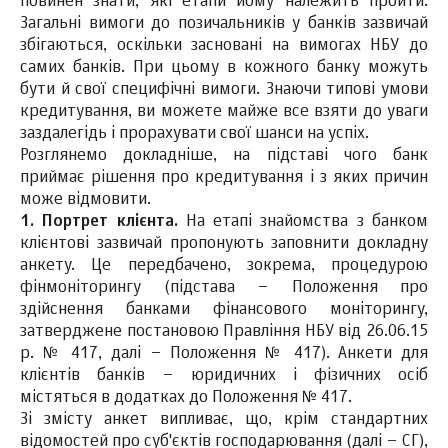
повинен знати, які етапи йому належить пройти.
Загальні вимоги до позичальників у банків зазвичай
збігаються, оскільки засновані на вимогах НБУ до
самих банків. При цьому в кожного банку можуть
бути й свої специфічні вимоги. Знаючи типові умови
кредитування, ви можете майже все взяти до уваги
заздалегідь і прорахувати свої шанси на успіх.
Розглянемо докладніше, на підставі чого банк
приймає рішення про кредитування і з яких причин
може відмовити.
1. Портрет клієнта.
На етапі знайомства з банком
клієнтові зазвичай пропонують заповнити докладну
анкету. Це передбачено, зокрема, процедурою
фінмоніторингу (підстава – Положення про
здійснення банками фінансового моніторингу,
затверджене постановою Правління НБУ від 26.06.15
р. № 417, далі – Положення № 417). Анкети для
клієнтів банків – юридичних і фізичних осіб
містяться в додатках до Положення № 417.
Зі змісту анкет випливає, що, крім стандартних
відомостей про суб'єктів господарювання (далі – СГ),