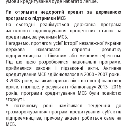
умови кредитування буде набагато легше.
Як отримати недорогий кредит за державною
програмою підтримки МСБ
На сьогодні реанімується державна програма
часткового відшкодування процентних ставок за
кредитами, залученими МСБ.
Нагадаємо, протягом усієї історії незалежної України
держава намагалася сприяти розвитку
підприємництва з більшим або меншим ефектом.
Під цю ідею розроблялися національні програми,
приймалися закони і підзаконні акти. Активне
кредитування МСБ здійснювалося в 2000–2007 роки.
З 2008 року, на який припав пік світової фінансової
кризи, і пізніше, у результаті «банкопаду» 2013–2016
років, програми кредитування МСБ були повністю
згорнуті.
У поточному році намітилася тенденція до
«розморожування» програм кредитування суб'єктів
підприємництва, причому акцент робиться саме на
МСБ.