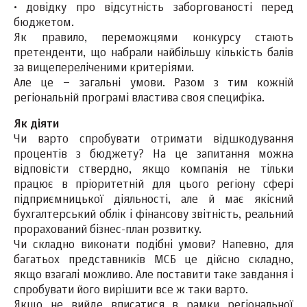
·
довідку про відсутність заборгованості перед
бюджетом.
Як правило, переможцями конкурсу стають
претенденти, що набрали найбільшу кількість балів
за вищепереліченими критеріями.
Але це – загальні умови. Разом з тим кожній
регіональній програмі властива своя специфіка.
Як діяти
Чи варто спробувати отримати відшкодування
процентів з бюджету? На це запитання можна
відповісти ствердно, якщо компанія не тільки
працює в пріоритетній для цього регіону сфері
підприємницької діяльності, але й має якісний
бухгалтерський облік і фінансову звітність, реальний
прорахований бізнес-план розвитку.
Чи складно виконати подібні умови? Напевно, для
багатьох представників МСБ це дійсно складно,
якщо взагалі можливо. Але поставити таке завдання і
спробувати його вирішити все ж таки варто.
Якщо не вийде вписатися в рамки регіональної