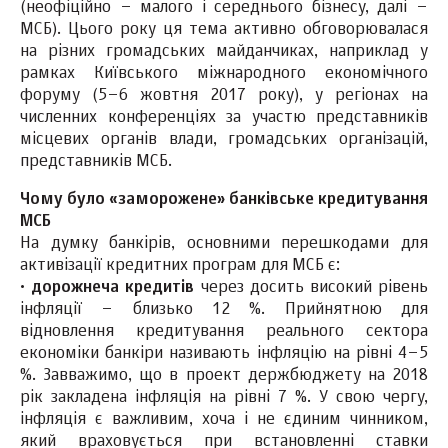
(неофіційно – малого і середнього бізнесу, далі –
МСБ). Цього року ця тема активно обговорювалася
на різних громадських майданчиках, наприклад у
рамках Київського міжнародного економічного
форуму (5–6 жовтня 2017 року), у регіонах на
численних конференціях за участю представників
місцевих органів влади, громадських організацій,
представників МСБ.
Чому було «заморожене» банківське кредитування
МСБ
На думку банкірів, основними перешкодами для
активізації кредитних програм для МСБ є:
·
дорожнеча кредитів
через досить високий рівень
інфляції – близько 12 %. Прийнятною для
відновлення кредитування реального сектора
економіки банкіри називають інфляцію на рівні 4–5
%. Завважимо, що в проект держбюджету на 2018
рік закладена інфляція на рівні 7 %. У свою чергу,
інфляція є важливим, хоча і не єдиним чинником,
який враховується при встановленні ставки