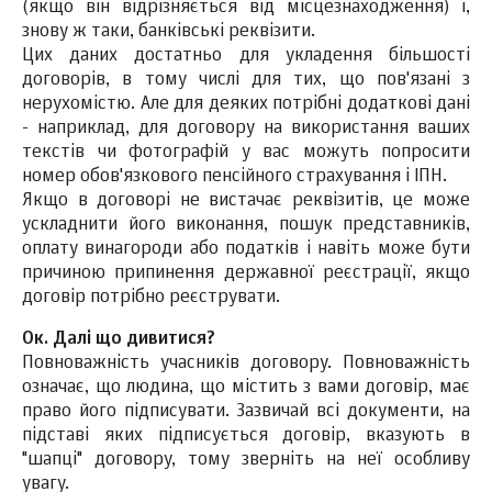
(якщо він відрізняється від місцезнаходження) і,
знову ж таки, банківські реквізити.
Цих даних достатньо для укладення більшості
договорів, в тому числі для тих, що пов'язані з
нерухомістю. Але для деяких потрібні додаткові дані
- наприклад, для договору на використання ваших
текстів чи фотографій у вас можуть попросити
номер обов'язкового пенсійного страхування і ІПН.
Якщо в договорі не вистачає реквізитів, це може
ускладнити його виконання, пошук представників,
оплату винагороди або податків і навіть може бути
причиною припинення державної реєстрації, якщо
договір потрібно реєструвати.
Ок. Далі що дивитися?
Повноважність учасників договору. Повноважність
означає, що людина, що містить з вами договір, має
право його підписувати. Зазвичай всі документи, на
підставі яких підписується договір, вказують в
"шапці" договору, тому зверніть на неї особливу
увагу.