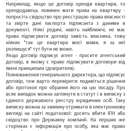
Наприклад, якщо це договір оренди квартири, то
орендодавець повинен мати права на квартиру -
попросіть свідоцтво про реєстрацію права власності
та звірте дані паспорта підписанта з даними в
документі. Ніякі родичі, навіть найближчі, не має
права підписувати договір замість власника, тому
ніяких "так це квартира моєї мами, я за неї
розпишуся" тут бути не може.
Якщо договір підписує агент - просите агентський
договір, в якому є право підписувати договори від
імені принципала (довірителя).
Повноваження генерального директора, що підписує
договір, теж варто перевірити: подивіться рішення
або протокол про обрання його на цю посаду. Про
всяк випадок можна заглянути в статут і в виписку з
єдиного державного реєстру юридичних осіб. Таку
виписку можна за хвилину отримати в електронному
вигляді на сайті податкової: досить вбити ІПН або
свідоцтво про Державну компанії. На перших же
сторінках є інформація про особу, яка має право