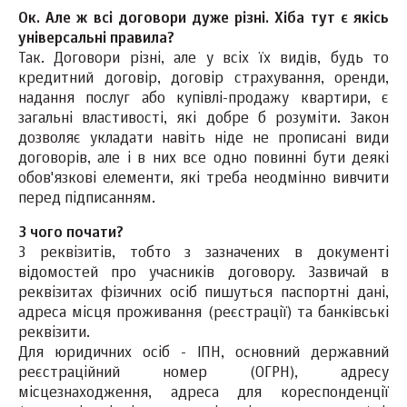
Ок. Але ж всі договори дуже різні. Хіба тут є якісь
універсальні правила?
Так. Договори різні, але у всіх їх видів, будь то
кредитний договір, договір страхування, оренди,
надання послуг або купівлі-продажу квартири, є
загальні властивості, які добре б розуміти. Закон
дозволяє укладати навіть ніде не прописані види
договорів, але і в них все одно повинні бути деякі
обов'язкові елементи, які треба неодмінно вивчити
перед підписанням.
З чого почати?
З реквізитів, тобто з зазначених в документі
відомостей про учасників договору. Зазвичай в
реквізитах фізичних осіб пишуться паспортні дані,
адреса місця проживання (реєстрації) та банківські
реквізити.
Для юридичних осіб - ІПН, основний державний
реєстраційний номер (ОГРН), адресу
місцезнаходження, адреса для кореспонденції